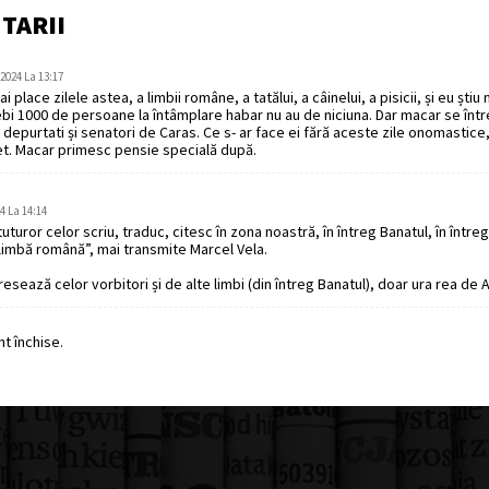
TARII
2024 La 13:17
i place zilele astea, a limbii române, a tatălui, a câinelui, a pisicii, și eu știu
ebi 1000 de persoane la întâmplare habar nu au de niciuna. Dar macar se între
ii depurtati și senatori de Caras. Ce s- ar face ei fără aceste zile onomastice,
et. Macar primesc pensie specială după.
4 La 14:14
tuturor celor scriu, traduc, citesc în zona noastră, în întreg Banatul, în întreg
 limbă română”, mai transmite Marcel Vela.
esează celor vorbitori și de alte limbi (din întreg Banatul), doar ura rea de A
t închise.