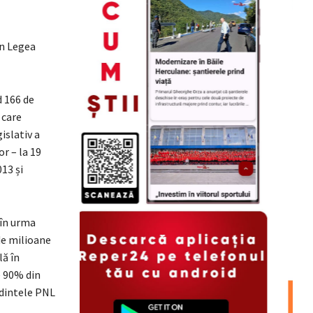
in Legea
d 166 de
 care
islativ a
r – la 19
13 și
 în urma
 de milioane
lă în
e 90% din
edintele PNL