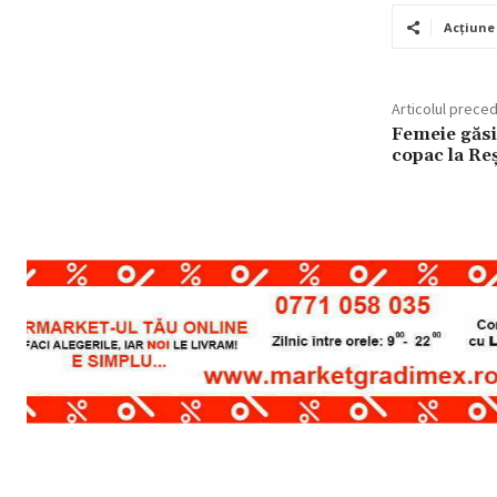
Acțiune
Articolul prece
Femeie găsi
copac la Reș