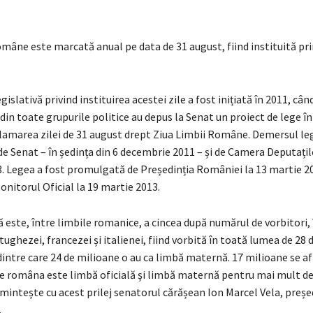
omâne este marcată anual pe data de 31 august, fiind instituită pr
islativă privind instituirea acestei zile a fost inițiată în 2011, cân
in toate grupurile politice au depus la Senat un proiect de lege în
clamarea zilei de 31 august drept Ziua Limbii Române. Demersul leg
e Senat – în ședința din 6 decembrie 2011 – și de Camera Deputațilo
3. Legea a fost promulgată de Președinția României la 13 martie 20
onitorul Oficial la 19 martie 2013.
este, între limbile romanice, a cincea după numărul de vorbitori,
tughezei, francezei și italienei, fiind vorbită în toată lumea de 28
intre care 24 de milioane o au ca limbă maternă. 17 milioane se af
 româna este limbă oficială şi limbă maternă pentru mai mult d
amintește cu acest prilej senatorul cărășean Ion Marcel Vela, preș
.