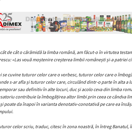
ât de cât o cărămidă la limba română, am făcut-o în virtutea testam
escu: «Las vouă moștenire creșterea limbii românești și-a patriei ci
i se cuvine tuturor celor care o vorbesc, tuturor celor care o îmbogă
nde s-ar afla și tuturor celor care, circulând dintr-o parte în alta a l
mporar sau definitiv în alte locuri, duc și acolo ceva din limba româ
satoriu contribuie la îmbogățirea altor limbi prin ceea ce cândva 
i poate da înapoi în varianta denotativ-conotativă pe care ea însăși
mpului.
uturor celor scriu, traduc, citesc în zona noastră, în întreg Banatul, î