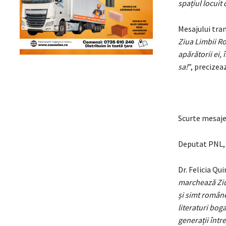
spațiul locuit
Mesajului tran
Ziua Limbii Ro
apărătorii ei,
sa!
”, precizea
Scurte mesaje 
Deputat PNL, 
Dr. Felicia Qu
marchează Ziua
și simt române
literaturi boga
generații între