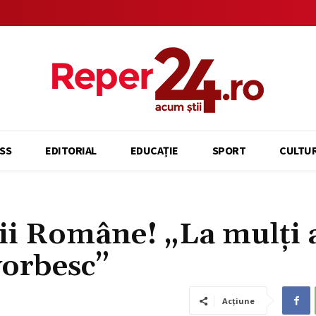
SS
EDITORIAL
EDUCAȚIE
SPORT
CULTU
ii Române! „La mulți 
vorbesc”
Acțiune