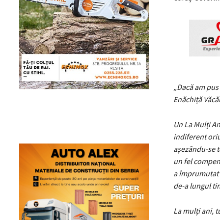
„Dacă am pus c
Enăchiță Văcăr
Un La Mulți An
indiferent oriu
așezându-se te
un fel compen
a împrumutat ș
de-a lungul ti
La mulți ani, t