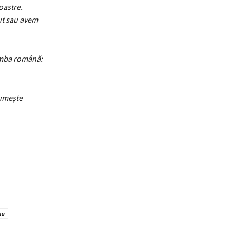
oastre.
cut sau avem
limba română:
numește
ne