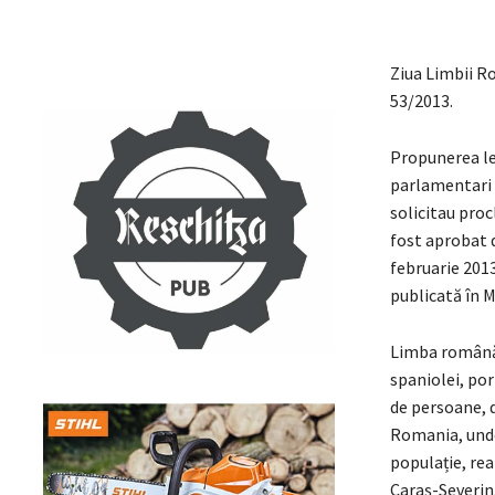
Ziua Limbii R
53/2013.
Propunerea leg
parlamentari d
solicitau pro
fost aprobat d
februarie 201
publicată în M
Limba română 
spaniolei, por
de persoane, d
Romania, unde
populație, re
Caraș-Severin