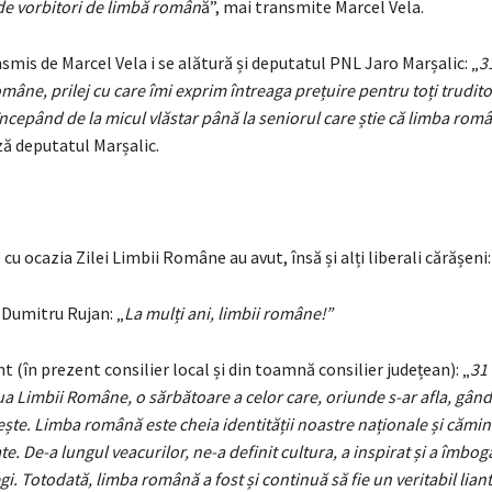
 de vorbitori de limbă român
ă”, mai transmite Marcel Vela.
smis de Marcel Vela i se alătură și deputatul PNL Jaro Marșalic: „
3
mâne, prilej cu care îmi exprim întreaga prețuire pentru toți truditor
 începând de la micul vlăstar până la seniorul care știe că limba româ
ză deputatul Marșalic.
cu ocazia Zilei Limbii Române au avut, însă și alți liberali cărășeni:
Dumitru Rujan: „
La mulți ani, limbii române!”
int (în prezent consilier local și din toamnă consilier județean): „
31
 Limbii Române, o sărbătoare a celor care, oriunde s-ar afla, gân
ște. Limba română este cheia identității noastre naționale și cămin
te. De-a lungul veacurilor, ne-a definit cultura, a inspirat și a îmbogă
gi. Totodată, limba română a fost și continuă să fie un veritabil liant