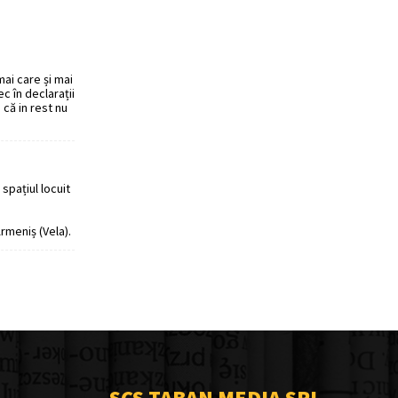
 mai care și mai
c în declarații
 că in rest nu
 spațiul locuit
rmeniș (Vela).
SCS TABAN MEDIA SRL