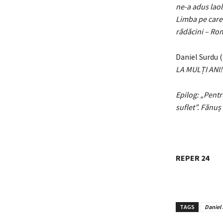
ne-a adus laol
Limba pe care 
rădăcini – Rom
Daniel Surdu (
LA MULȚI ANI!
Epilog: „Pentr
suflet”. Fănuș
REPER 24
TAGS
Daniel