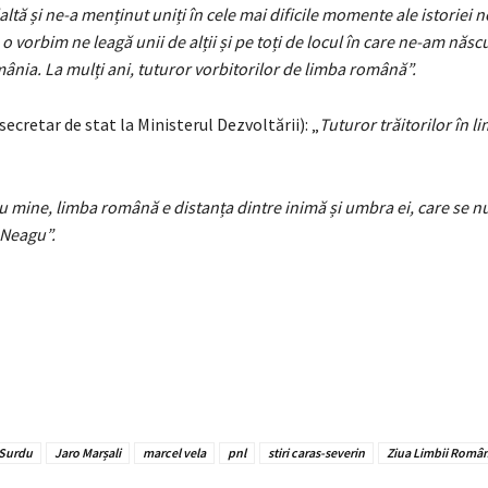
altă și ne-a menținut uniți în cele mai dificile momente ale istoriei n
o vorbim ne leagă unii de alții și pe toți de locul în care ne-am năs
ânia. La mulți ani, tuturor vorbitorilor de limba română”.
secretar de stat la Ministerul Dezvoltării): „
Tuturor trăitorilor în 
u mine, limba română e distanța dintre inimă și umbra ei, care se 
 Neagu”.
 Surdu
Jaro Marșali
marcel vela
pnl
stiri caras-severin
Ziua Limbii Româ