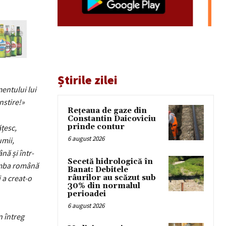
Știrile zilei
entului lui
nstire!»
Rețeaua de gaze din
Constantin Daicoviciu
prinde contur
țesc,
6 august 2026
umii,
nă și într-
Secetă hidrologică în
limba română
Banat: Debitele
 a creat-o
râurilor au scăzut sub
30% din normalul
perioadei
6 august 2026
n întreg