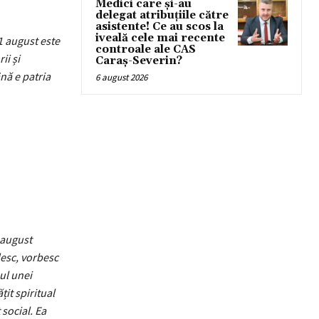
Medici care și-au
delegat atribuțiile către
asistente! Ce au scos la
iveală cele mai recente
1 august este
controale ale CAS
ii și
Caraș-Severin?
nă e patria
6 august 2026
 august
desc, vorbesc
ul unei
țit spiritual
 social. Ea