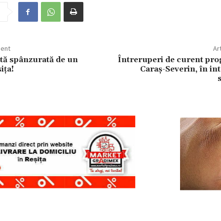
dent
Ar
tă spânzurată de un
Întreruperi de curent pr
ița!
Caraș-Severin, în int