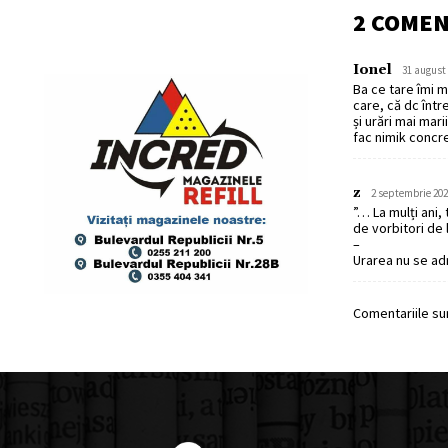
2 COMEN
Ionel
31 august 
Ba ce tare îmi ma
care, că dc într
și urări mai mar
fac nimik concr
z
2 septembrie 202
”… La mulți ani, 
de vorbitori de
–
Urarea nu se adr
Comentariile sun