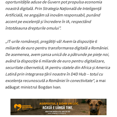
oportunitățile aduse de Guvern pot propulsa economia
noastră digitală. Prin Strategia Națională de Inteligență
Artificială, ne angajăm să inovăm responsabil, punând
accent pe excelență și încredere în IA, respectând
întotdeauna drepturile omului”.
„IT-urile românești, pregătiți-vă! Avem la dispoziție 6
miliarde de euro pentru transformarea digitală a României.
De asemenea, avem șansa unică de a pătrunde pe piețe noi,
având la dispoziție 6 miliarde de euro pentru digitalizare,
securitate cibernetică, IA pentru statele din Africa și America
Latină prin integrarea țării noastre în D4D Hub – totul cu
excelența recunoscută a României în conectivitate“,
a mai
adăugat ministrul Bogdan Ivan.