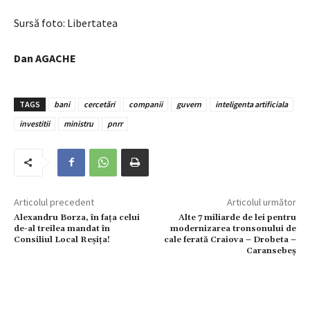
Sursă foto: Libertatea
Dan AGACHE
TAGS
bani
cercetări
companii
guvern
inteligenta artificiala
investitii
ministru
pnrr
Articolul precedent
Articolul următor
Alexandru Borza, în fața celui
Alte 7 miliarde de lei pentru
de-al treilea mandat în
modernizarea tronsonului de
Consiliul Local Reșița!
cale ferată Craiova – Drobeta –
Caransebeș