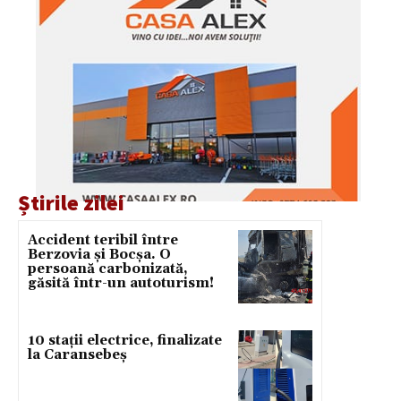
Știrile zilei
Accident teribil între
Berzovia și Bocșa. O
persoană carbonizată,
găsită într-un autoturism!
10 stații electrice, finalizate
la Caransebeș