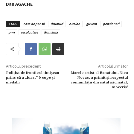
Dan AGACHE
TAGS
casa de pensii
drumuri
e-talon
guvern
pensionari
pnrr
recalculare
România
Articolul precedent
Articolul următor
Polițist de frontieră timișean
Marele artist al Banatului, Nicu
prins că a „furat“ 6 cupe și
Novac, a primit și respectul
medalii
comunității din satul său natal,
Moceriș!