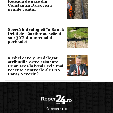
Rețeaua de gaze din
Constantin Daicoviciu
prinde contur
Secetă hidrologică în Banat:
Debitele râurilor au scăzut
sub 30% din normalul
perioadei
Medici care și-au delegat
atribuțiile către asistente!
Ce au scos la iveală cele mai
recente controale ale CAS
Caraș-Severin?
© Reper24.ro