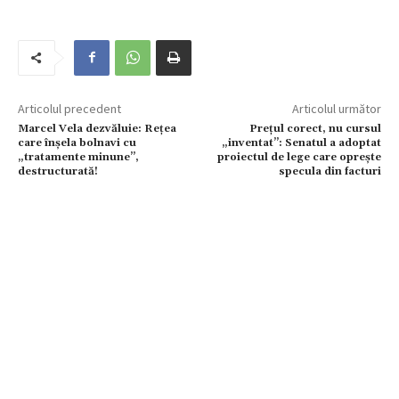
Articolul precedent
Articolul următor
Marcel Vela dezvăluie: Rețea
Prețul corect, nu cursul
care înșela bolnavi cu
„inventat”: Senatul a adoptat
„tratamente minune”,
proiectul de lege care oprește
destructurată!
specula din facturi