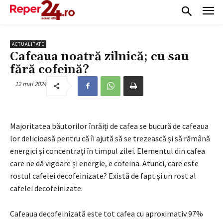
ACTUALITATE
Cafeaua noatră zilnică; cu sau
fără cofeină?
12 mai 2024
Majoritatea băutorilor înrăiți de cafea se bucură de cafeaua
lor delicioasă pentru că îi ajută să se trezească și să rămână
energici și concentrați în timpul zilei. Elementul din cafea
care ne dă vigoare și energie, e cofeina. Atunci, care este
rostul cafelei decofeinizate? Există de fapt și un rost al
cafelei decofeinizate.
Cafeaua decofeinizată este tot cafea cu aproximativ 97%