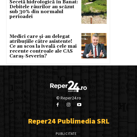
Secetă hidrologică în Banat:
Debitele râurilor au scăzut
sub 30% din normalul
perioadei
Medici care și-au delegat
atribuțiile către asistente!
Ce au scos la iveală cele mai
recente controale ale CAS
Caraș-Severin?
© Reper24.ro
Reper24 Publimedia SRL
PUBLICITATE