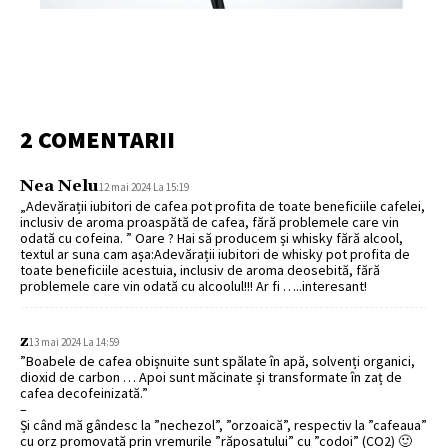
2 COMENTARII
Nea Nelu
12 mai 2024 La 15:19
„Adevărații iubitori de cafea pot profita de toate beneficiile cafelei,
inclusiv de aroma proaspătă de cafea, fără problemele care vin
odată cu cofeina. ” Oare ? Hai să producem și whisky fără alcool,
textul ar suna cam așa:Adevărații iubitori de whisky pot profita de
toate beneficiile acestuia, inclusiv de aroma deosebită, fără
problemele care vin odată cu alcoolul!!! Ar fi …..interesant!
z
13 mai 2024 La 14:59
”Boabele de cafea obișnuite sunt spălate în apă, solvenți organici,
dioxid de carbon … Apoi sunt măcinate și transformate în zaț de
cafea decofeinizată.”
–
Și când mă gândesc la ”nechezol”, ”orzoaică”, respectiv la ”cafeaua”
cu orz promovată prin vremurile ”răposatului” cu ”codoi” (CO2) 🙂