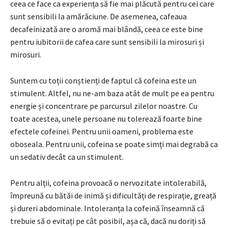
ceea ce face ca experiența să fie mai plăcută pentru cei care
sunt sensibili la amărăciune. De asemenea, cafeaua
decafeinizată are o aromă mai blândă, ceea ce este bine
pentru iubitorii de cafea care sunt sensibili la mirosuri și
mirosuri.
Suntem cu toții conștienți de faptul că cofeina este un
stimulent. Altfel, nu ne-am baza atât de mult pe ea pentru
energie și concentrare pe parcursul zilelor noastre. Cu
toate acestea, unele persoane nu tolerează foarte bine
efectele cofeinei. Pentru unii oameni, problema este
oboseala. Pentru unii, cofeina se poate simți mai degrabă ca
un sedativ decât ca un stimulent.
Pentru alții, cofeina provoacă o nervozitate intolerabilă,
împreună cu bătăi de inimă și dificultăți de respirație, greață
și dureri abdominale. Intoleranța la cofeină înseamnă că
trebuie să o evitați pe cât posibil, așa că, dacă nu doriți să