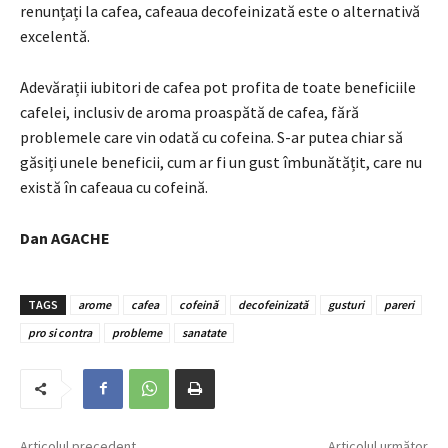
renunțați la cafea, cafeaua decofeinizată este o alternativă
excelentă.
Adevărații iubitori de cafea pot profita de toate beneficiile
cafelei, inclusiv de aroma proaspătă de cafea, fără
problemele care vin odată cu cofeina. S-ar putea chiar să
găsiți unele beneficii, cum ar fi un gust îmbunătățit, care nu
există în cafeaua cu cofeină.
Dan AGACHE
TAGS
arome
cafea
cofeină
decofeinizată
gusturi
pareri
pro si contra
probleme
sanatate
Articolul precedent
Articolul următor