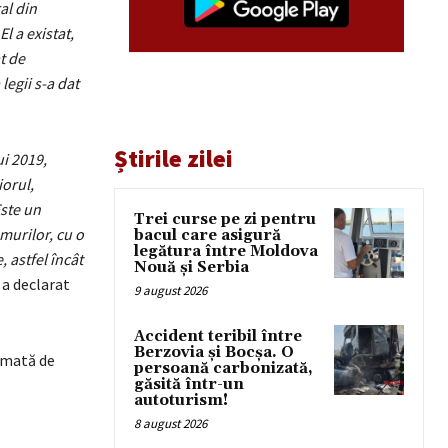
al din
l a existat,
t de
legii s-a dat
Știrile zilei
ui 2019,
iorul,
Este un
Trei curse pe zi pentru
murilor, cu o
bacul care asigură
legătura între Moldova
 astfel încât
Nouă și Serbia
, a declarat
9 august 2026
Accident teribil între
Berzovia și Bocșa. O
rimată de
persoană carbonizată,
găsită într-un
autoturism!
8 august 2026