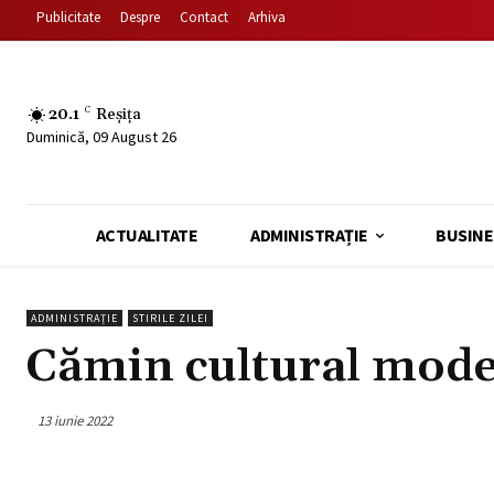
Publicitate
Despre
Contact
Arhiva
20.1
C
Reșița
Duminică, 09 August 26
ACTUALITATE
ADMINISTRAȚIE
BUSINE
ADMINISTRAȚIE
STIRILE ZILEI
Cămin cultural moder
13 iunie 2022