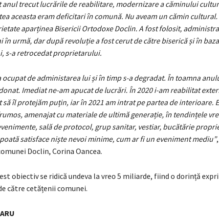
anul trecut lucrările de reabilitare, modernizare a căminului cultur
tea aceasta eram deficitari în comună. Nu aveam un cămin cultural. E
rietate aparținea Bisericii Ortodoxe Doclin. A fost folosit, administra
 în urmă, dar după revoluție a fost cerut de către biserică și în baza 
i, s-a retrocedat proprietarului.
a ocupat de administarea lui și în timp s-a degradat. În toamna anul
 donat. Imediat ne-am apucat de lucrări. În 2020 i-am reabilitat exter
 să îl protejăm puțin, iar în 2021 am intrat pe partea de interioare. 
rumos, amenajat cu materiale de ultimă generație, în tendințele vre
venimente, sală de protocol, grup sanitar, vestiar, bucătărie proprie,
 poată satisface niște nevoi minime, cum ar fi un eveniment mediu”
comunei Doclin, Corina Oancea.
cest obiectiv se ridică undeva la vreo 5 miliarde, fiind o dorință exp
e către cetățenii comunei.
NARU