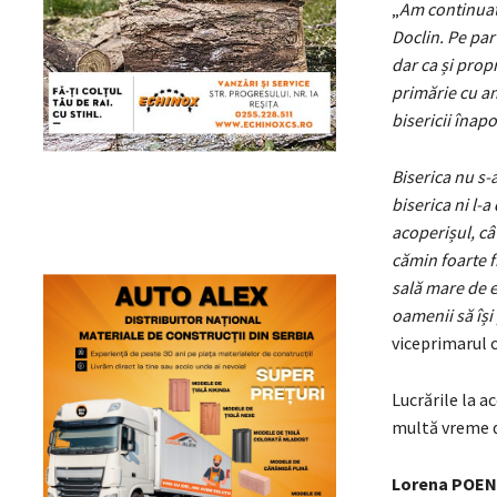
„
Am continuat 
Doclin. Pe par
dar ca și prop
primărie cu ani
bisericii înapo
Biserica nu s-
biserica ni l-a
acoperișul, cât
cămin foarte f
sală mare de e
oamenii să își
viceprimarul 
Lucrările la a
multă vreme d
Lorena POE