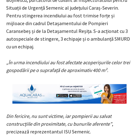
Situații de Urgență Semenic al județului Caraș-Severin.
Pentru stingerea incendiului au fost trimise forțe și
mijloace din cadrul Detașamentului de Pompieri
Caransebeș și de la Detașamentul Reșița. S-a acționat cu 3
autospeciale de stingere, 3 echipaje și o ambulanță SMURD
cu un echipaj.
„În urma incendiului au fost afectate acoperișurile celor trei
gospodării pe o suprafață de aproximativ 400 m².
Din fericire, nu sunt victime, iar pompierii au salvat
construcțiile din proximitate, cu bunurile aferente”
,
precizează reprezentantul ISU Semenic.