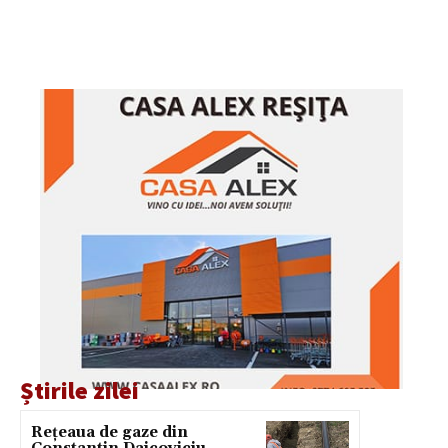
Știrile zilei
Rețeaua de gaze din