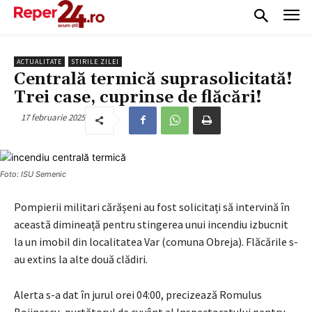
ACTUALITATE
STIRILE ZILEI
Centrală termică suprasolicitată!
Trei case, cuprinse de flăcări!
17 februarie 2025
Foto: ISU Semenic
Pompierii militari cărășeni au fost solicitați să intervină în
această dimineață pentru stingerea unui incendiu izbucnit
la un imobil din localitatea Var (comuna Obreja). Flăcările s-
au extins la alte două clădiri.
Alerta s-a dat în jurul orei 04:00, precizează Romulus
Bojinescu, purtătorul de cuvânt al Inspectoratului pentru