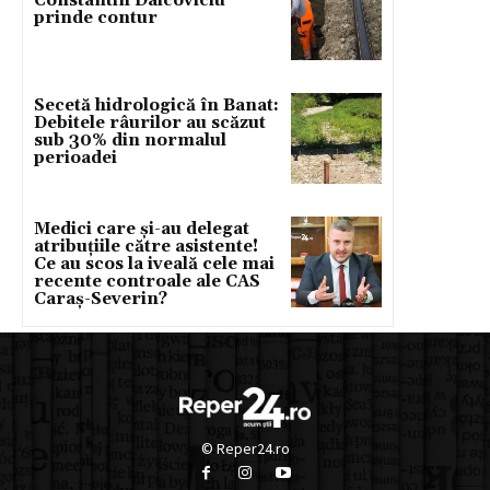
Constantin Daicoviciu
prinde contur
Secetă hidrologică în Banat:
Debitele râurilor au scăzut
sub 30% din normalul
perioadei
Medici care și-au delegat
atribuțiile către asistente!
Ce au scos la iveală cele mai
recente controale ale CAS
Caraș-Severin?
© Reper24.ro