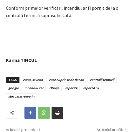
Conform primelor verificări, incendiul ar fi pornit de la o
centrală termică suprasolicitată.
Karina TINCUL
TAGS
caras-severin
case cuprinse de flacari
centrală termică
google
incendiu var
Obreja
reper 24
reper24.ro
stiri caras-severin
Articolul precedent
Articolul următor