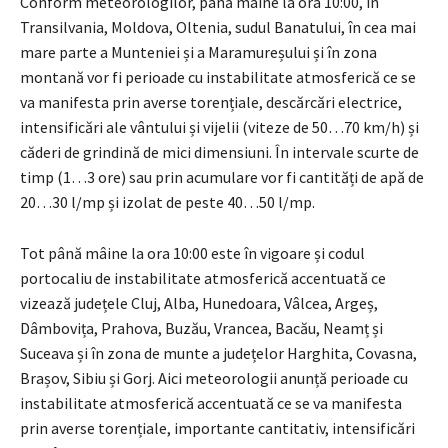
Conform meteorologilor, până mâine la ora 10:00, în
Transilvania, Moldova, Oltenia, sudul Banatului, în cea mai
mare parte a Munteniei și a Maramureșului și în zona
montană vor fi perioade cu instabilitate atmosferică ce se
va manifesta prin averse torențiale, descărcări electrice,
intensificări ale vântului și vijelii (viteze de 50…70 km/h) și
căderi de grindină de mici dimensiuni. În intervale scurte de
timp (1…3 ore) sau prin acumulare vor fi cantități de apă de
20…30 l/mp și izolat de peste 40…50 l/mp.
Tot până mâine la ora 10:00 este în vigoare și codul
portocaliu de instabilitate atmosferică accentuată ce
vizează județele Cluj, Alba, Hunedoara, Vâlcea, Argeș,
Dâmbovița, Prahova, Buzău, Vrancea, Bacău, Neamț și
Suceava și în zona de munte a județelor Harghita, Covasna,
Brașov, Sibiu și Gorj. Aici meteorologii anunță perioade cu
instabilitate atmosferică accentuată ce se va manifesta
prin averse torențiale, importante cantitativ, intensificări