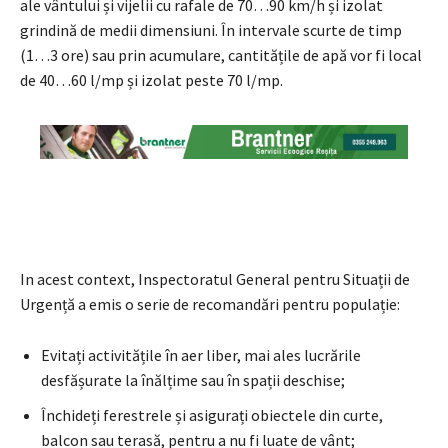
ale vântului și vijelii cu rafale de 70…90 km/h și izolat
grindină de medii dimensiuni. În intervale scurte de timp
(1…3 ore) sau prin acumulare, cantitățile de apă vor fi local
de 40…60 l/mp și izolat peste 70 l/mp.
In acest context, Inspectoratul General pentru Situații de
Urgență a emis o serie de recomandări pentru populație:
Evitați activitățile în aer liber, mai ales lucrările
desfășurate la înălțime sau în spații deschise;
Închideți ferestrele și asigurați obiectele din curte,
balcon sau terasă, pentru a nu fi luate de vânt;