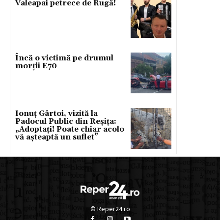
Valeapai petrece de Rugă!
Încă o victimă pe drumul
morții E70
Ionuț Gârtoi, vizită la
Padocul Public din Reșița:
„Adoptați! Poate chiar acolo
vă așteaptă un suflet”
© Reper24.ro