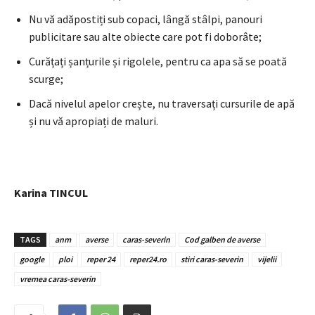
Nu vă adăpostiți sub copaci, lângă stâlpi, panouri
publicitare sau alte obiecte care pot fi doborâte;
Curățați șanțurile și rigolele, pentru ca apa să se poată
scurge;
Dacă nivelul apelor crește, nu traversați cursurile de apă
și nu vă apropiați de maluri.
Karina TINCUL
TAGS
anm
averse
caras-severin
Cod galben de averse
google
ploi
reper 24
reper24.ro
stiri caras-severin
vijelii
vremea caras-severin