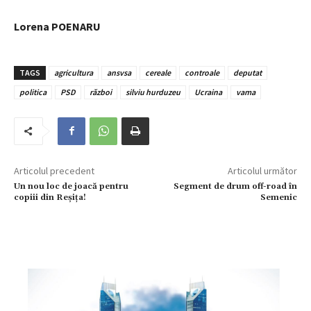
Lorena POENARU
TAGS
agricultura
ansvsa
cereale
controale
deputat
politica
PSD
război
silviu hurduzeu
Ucraina
vama
Articolul precedent
Articolul următor
Un nou loc de joacă pentru
Segment de drum off-road în
copiii din Reșița!
Semenic