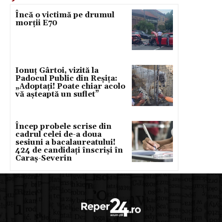
Încă o victimă pe drumul
morții E70
Ionuț Gârtoi, vizită la
Padocul Public din Reșița:
„Adoptați! Poate chiar acolo
vă așteaptă un suflet”
Încep probele scrise din
cadrul celei de-a doua
sesiuni a bacalaureatului!
424 de candidați înscriși în
Caraș-Severin