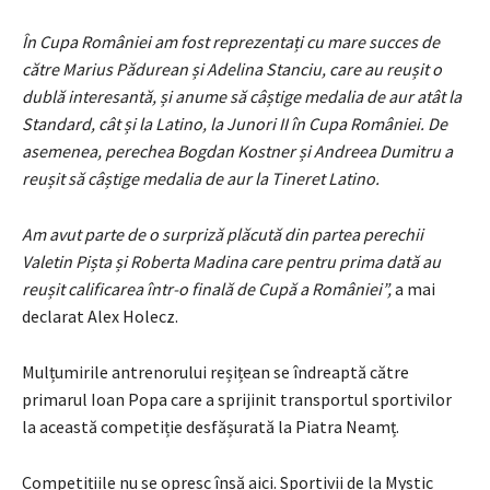
În Cupa României am fost reprezentați cu mare succes de
către Marius Pădurean și Adelina Stanciu, care au reușit o
dublă interesantă, și anume să câștige medalia de aur atât la
Standard, cât și la Latino, la Junori II în Cupa României. De
asemenea, perechea Bogdan Kostner și Andreea Dumitru a
reușit să câștige medalia de aur la Tineret Latino.
Am avut parte de o surpriză plăcută din partea perechii
Valetin Pișta și Roberta Madina care pentru prima dată au
reușit calificarea într-o finală de Cupă a României”,
a mai
declarat Alex Holecz.
Mulțumirile antrenorului reșițean se îndreaptă către
primarul Ioan Popa care a sprijinit transportul sportivilor
la această competiție desfășurată la Piatra Neamț.
Competițiile nu se opresc însă aici. Sportivii de la Mystic