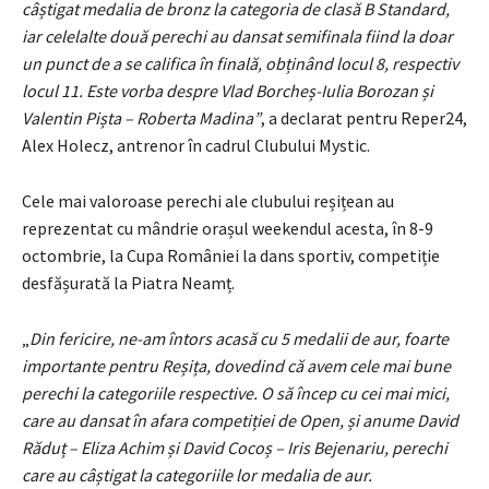
câștigat medalia de bronz la categoria de clasă B Standard,
iar celelalte două perechi au dansat semifinala fiind la doar
un punct de a se califica în finală, obținând locul 8, respectiv
locul 11. Este vorba despre Vlad Borcheș-Iulia Borozan și
Valentin Pișta – Roberta Madina”
, a declarat pentru Reper24,
Alex Holecz, antrenor în cadrul Clubului Mystic.
Cele mai valoroase perechi ale clubului reșițean au
reprezentat cu mândrie orașul weekendul acesta, în 8-9
octombrie, la Cupa României la dans sportiv, competiție
desfășurată la Piatra Neamț.
„
Din fericire, ne-am întors acasă cu 5 medalii de aur, foarte
importante pentru Reșița, dovedind că avem cele mai bune
perechi la categoriile respective. O să încep cu cei mai mici,
care au dansat în afara competiției de Open, și anume David
Răduț – Eliza Achim și David Cocoș – Iris Bejenariu, perechi
care au câștigat la categoriile lor medalia de aur.