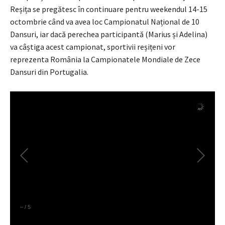
Reșița se pregătesc în continuare pentru weekendul 14-15
octombrie când va avea loc Campionatul Național de 10
Dansuri, iar dacă perechea participantă (Marius și Adelina)
va câștiga acest campionat, sportivii reșițeni vor
reprezenta România la Campionatele Mondiale de Zece
Dansuri din Portugalia.
–
/
5