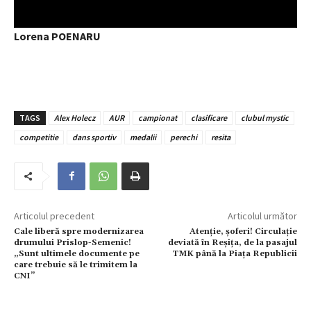
Lorena POENARU
TAGS
Alex Holecz
AUR
campionat
clasificare
clubul mystic
competitie
dans sportiv
medalii
perechi
resita
Articolul precedent
Articolul următor
Cale liberă spre modernizarea
Atenție, șoferi! Circulație
drumului Prislop-Semenic!
deviată în Reșița, de la pasajul
„Sunt ultimele documente pe
TMK până la Piața Republicii
care trebuie să le trimitem la
CNI”