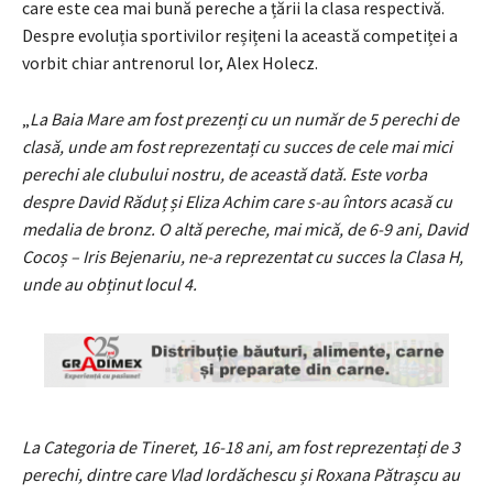
care este cea mai bună pereche a țării la clasa respectivă.
Despre evoluția sportivilor reșițeni la această competiței a
vorbit chiar antrenorul lor, Alex Holecz.
„
La Baia Mare am fost prezenți cu un număr de 5 perechi de
clasă, unde am fost reprezentați cu succes de cele mai mici
perechi ale clubului nostru, de această dată. Este vorba
despre David Răduț și Eliza Achim care s-au întors acasă cu
medalia de bronz. O altă pereche, mai mică, de 6-9 ani, David
Cocoș – Iris Bejenariu, ne-a reprezentat cu succes la Clasa H,
unde au obținut locul 4.
La Categoria de Tineret, 16-18 ani, am fost reprezentați de 3
perechi, dintre care Vlad Iordăchescu și Roxana Pătrașcu au