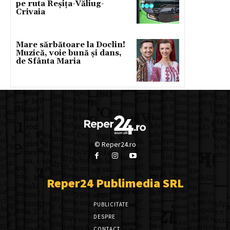
pe ruta Reșița-Văliug-
Crivaia
Mare sărbătoare la Doclin!
Muzică, voie bună și dans,
de Sfânta Maria
© Reper24.ro
Reper24 Publimedia SRL
PUBLICITATE
DESPRE
CONTACT