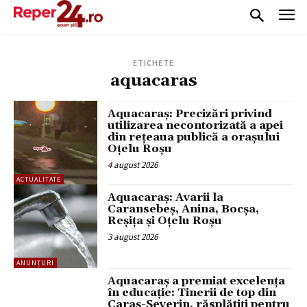
ETICHETE
aquacaras
Aquacaraș: Precizări privind
utilizarea necontorizată a apei
din rețeaua publică a orașului
Oțelu Roșu
4 august 2026
ACTUALITATE
Aquacaraș: Avarii la
Caransebeș, Anina, Bocșa,
Reșița și Oțelu Roșu
3 august 2026
ANUNȚURI
Aquacaraș a premiat excelența
în educație: Tinerii de top din
Caraș-Severin, răsplătiți pentru