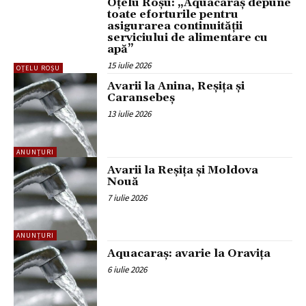
Oțelu Roșu: „Aquacaraș depune
toate eforturile pentru
asigurarea continuității
serviciului de alimentare cu
apă”
15 iulie 2026
OȚELU ROȘU
Avarii la Anina, Reșița și
Caransebeș
13 iulie 2026
ANUNȚURI
Avarii la Reșița și Moldova
Nouă
7 iulie 2026
ANUNȚURI
Aquacaraș: avarie la Oravița
6 iulie 2026