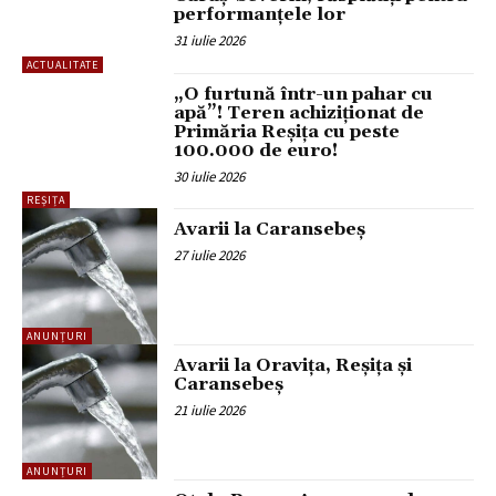
performanțele lor
31 iulie 2026
ACTUALITATE
„O furtună într-un pahar cu
apă”! Teren achiziționat de
Primăria Reșița cu peste
100.000 de euro!
30 iulie 2026
REȘIȚA
Avarii la Caransebeș
27 iulie 2026
ANUNȚURI
Avarii la Oravița, Reșița și
Caransebeș
21 iulie 2026
ANUNȚURI