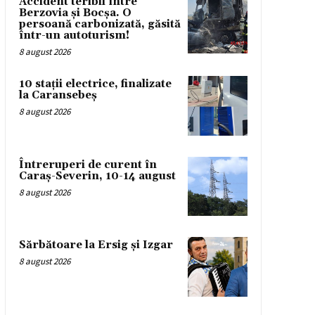
Accident teribil între
Berzovia și Bocșa. O
persoană carbonizată, găsită
într-un autoturism!
8 august 2026
10 stații electrice, finalizate
la Caransebeș
8 august 2026
Întreruperi de curent în
Caraș-Severin, 10-14 august
8 august 2026
Sărbătoare la Ersig și Izgar
8 august 2026