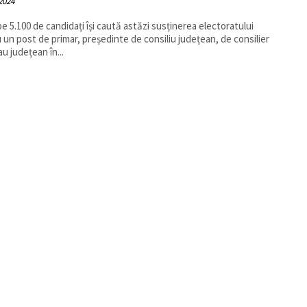
 2024
e 5.100 de candidați își caută astăzi susținerea electoratului
 un post de primar, președinte de consiliu județean, de consilier
au județean în...