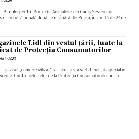
ie 2025
știi Biroului pentru Protecția Animalelor din Caraș-Severin au
s o anchetă penală după ce o tânără din Reșița, în vârstă de 24 de
azinele Lidl din vestul țării, luate la
icat de Protecția Consumatorilor
brie 2023
așa zisul „comerț civilizat“ s-a scris și s-a vorbit mult, în special în
 vreme. Controalele celor de la Protecția Consumatorului nu au...