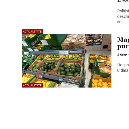
11 mart
Poliți
deschi
ani,...
ACTUALITATE
Mag
pur
3 noiem
Despre 
ultima
ACTUALITATE