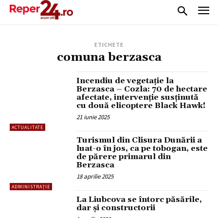
ETICHETE
comuna berzasca
Incendiu de vegetație la
Berzasca – Cozla: 70 de hectare
afectate, intervenție susținută
cu două elicoptere Black Hawk!
21 iunie 2025
ACTUALITATE
Turismul din Clisura Dunării a
luat-o în jos, ca pe tobogan, este
de părere primarul din
Berzasca
18 aprilie 2025
ADMINISTRAȚIE
La Liubcova se întorc păsările,
dar și constructorii