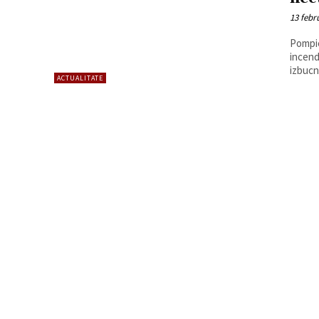
13 febr
Pompie
incend
izbucni
ACTUALITATE