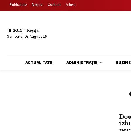
Publicitate
Despre
Contact
Arhiva
20.4
C
Reșița
Sâmbătă, 08 August 26
ACTUALITATE
ADMINISTRAȚIE
BUSINE
Dou
izb
nec