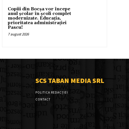
Copiii din Bocșa vor începe
anul școlar în școli complet
modernizate. Educația,
prioritatea administrației
Pascu!
7 august 2026
SCS TABAN MEDIA SRL
POLITICA REDACȚIEI
CONTACT