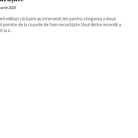
uarie 2025
rii militari cărășeni au intervenit ieri pentru stingerea a două
ii pornite de la coșurile de fum necurățate.Unul dintre incendii a
t la o...