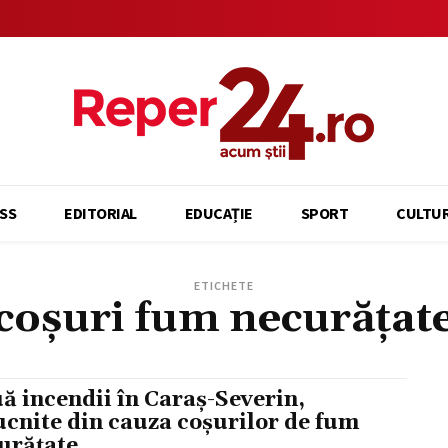
SS
EDITORIAL
EDUCAȚIE
SPORT
CULTU
ETICHETE
coșuri fum necurățat
ă incendii în Caraș-Severin,
ucnite din cauza coșurilor de fum
urățate