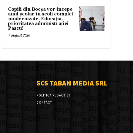
Copiii din Bocșa vor începe
anul școlar în școli complet
modernizate. Educația,
prioritatea administrației
Pascu!
7 august 2026
SCS TABAN MEDIA SRL
POLITICA REDACȚIEI
CONTACT