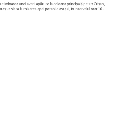
 eliminarea unei avarii apărute la coloana principală pe str.Crișan,
raș va sista furnizarea apei potabile astăzi, în intervalul orar 10 -
..