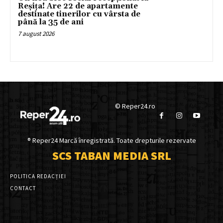
Reșița! Are 22 de apartamente
destinate tinerilor cu vârsta de
până la 35 de ani
7 august 2026
© Reper24.ro
® Reper24 Marcă înregistrată. Toate drepturile rezervate
SCS TABAN MEDIA SRL
POLITICA REDACȚIEI
CONTACT