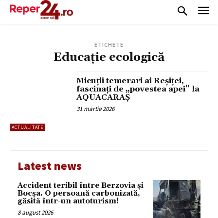
ETICHETE
Educație ecologică
Micuții temerari ai Reșiței,
fascinați de „povestea apei” la
AQUACARAȘ
31 martie 2026
ACTUALITATE
Latest news
Accident teribil între Berzovia și
Bocșa. O persoană carbonizată,
găsită într-un autoturism!
8 august 2026