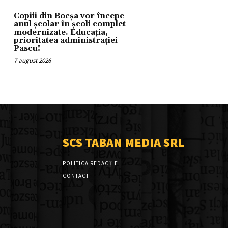
Copiii din Bocșa vor începe
anul școlar în școli complet
modernizate. Educația,
prioritatea administrației
Pascu!
7 august 2026
SCS TABAN MEDIA SRL
POLITICA REDACȚIEI
CONTACT