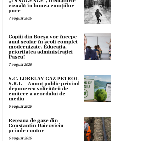
„INNOCENCE”, o călătorie
vizuală în lumea emoțiilor
pure
7 august 2026
Copiii din Bocșa vor începe
anul școlar în școli complet
modernizate. Educația,
prioritatea administrației
Pascu!
7 august 2026
S.C. LORELAY GAZ PETROL
S.R.L – Anunț public privind
depunerea solicitării de
emitere a acordului de
mediu
6 august 2026
Rețeaua de gaze din
Constantin Daicoviciu
prinde contur
6 august 2026