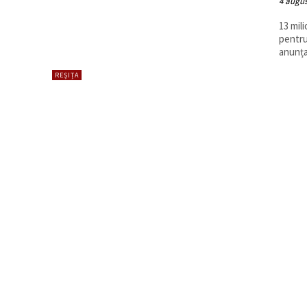
4 augus
13 mil
pentru
anunțat
REȘIȚA