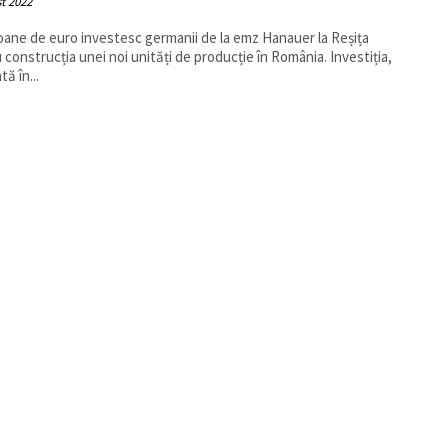
t 2022
ioane de euro investesc germanii de la emz Hanauer la Reșița
 construcția unei noi unități de producție în România. Investiția,
ă în...