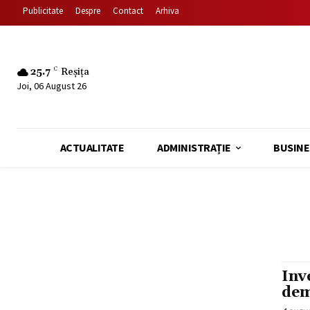
Publicitate
Despre
Contact
Arhiva
25.7
C
Reșița
Joi, 06 August 26
ACTUALITATE
ADMINISTRAȚIE
BUSINE
Inv
dem