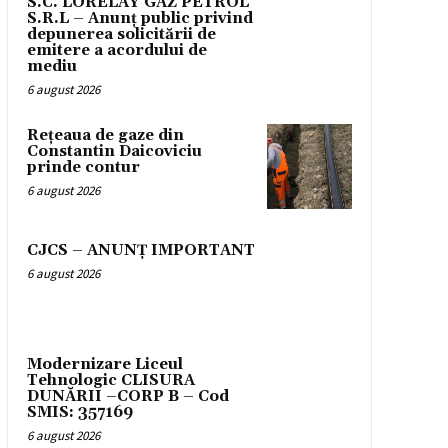
S.C. LORELAY GAZ PETROL
S.R.L – Anunț public privind
depunerea solicitării de
emitere a acordului de
mediu
6 august 2026
Rețeaua de gaze din
Constantin Daicoviciu
prinde contur
6 august 2026
CJCS – ANUNȚ IMPORTANT
6 august 2026
Modernizare Liceul
Tehnologic CLISURA
DUNĂRII –CORP B – Cod
SMIS: 357169
6 august 2026