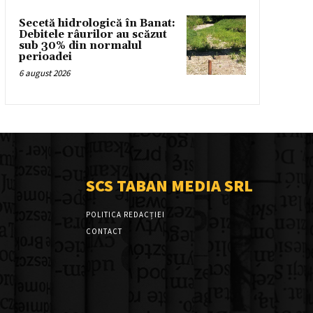
Secetă hidrologică în Banat:
Debitele râurilor au scăzut
sub 30% din normalul
perioadei
6 august 2026
SCS TABAN MEDIA SRL
POLITICA REDACȚIEI
CONTACT