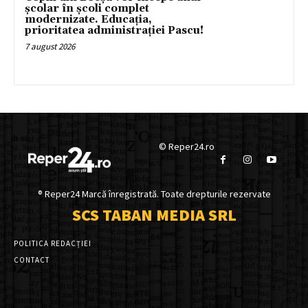
școlar în școli complet
modernizate. Educația,
prioritatea administrației Pascu!
7 august 2026
© Reper24.ro
® Reper24 Marcă înregistrată. Toate drepturile rezervate
SCS TABAN MEDIA SRL
POLITICA REDACȚIEI
CONTACT