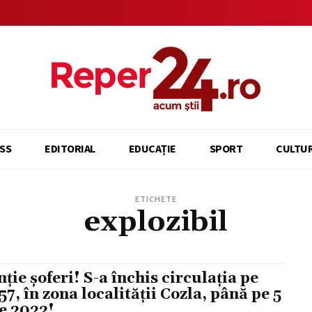
SS
EDITORIAL
EDUCAȚIE
SPORT
CULTU
ETICHETE
explozibil
nție șoferi! S-a închis circulația pe
57, în zona localității Cozla, până pe 5
ie 2022!