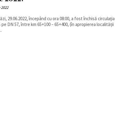
e 2022
ăzi, 29.06.2022, începând cu ora 08:00, a fost închisă circulaţia
ă pe DN 57, între km 65+100 – 65+400, (în apropierea localității
..