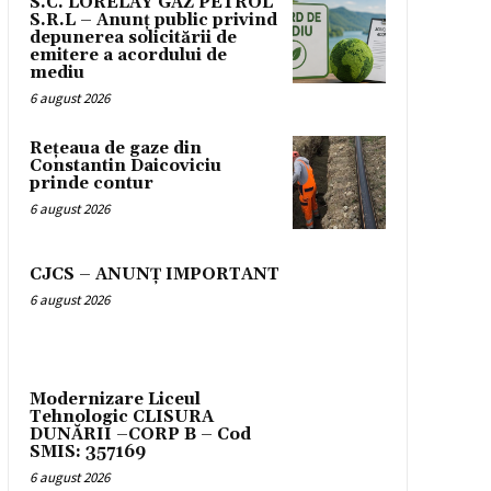
S.C. LORELAY GAZ PETROL
S.R.L – Anunț public privind
depunerea solicitării de
emitere a acordului de
mediu
6 august 2026
Rețeaua de gaze din
Constantin Daicoviciu
prinde contur
6 august 2026
CJCS – ANUNȚ IMPORTANT
6 august 2026
Modernizare Liceul
Tehnologic CLISURA
DUNĂRII –CORP B – Cod
SMIS: 357169
6 august 2026