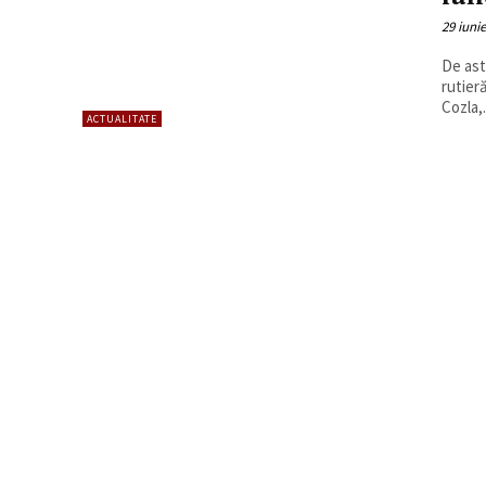
29 iuni
De ast
rutier
Cozla,.
ACTUALITATE