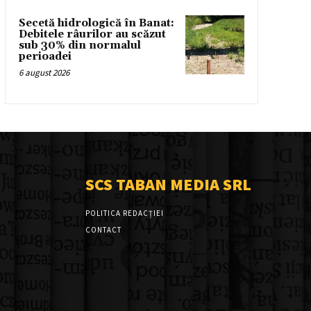
Secetă hidrologică în Banat:
Debitele râurilor au scăzut
sub 30% din normalul
perioadei
6 august 2026
SCS TABAN MEDIA SRL
POLITICA REDACȚIEI
CONTACT