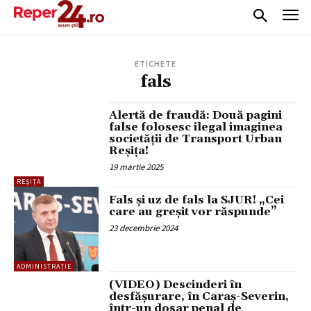
ETICHETE
fals
Alertă de fraudă: Două pagini
false folosesc ilegal imaginea
societății de Transport Urban
Reșița!
19 martie 2025
REȘIȚA
Fals și uz de fals la SJUR! „Cei
care au greșit vor răspunde”
23 decembrie 2024
ADMINISTRAȚIE
(VIDEO) Descinderi în
desfășurare, în Caraș-Severin,
într-un dosar penal de