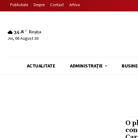
Publicitate
Despre
Contact
Arhiva
34.8
C
Reșița
Joi, 06 August 26
ACTUALITATE
ADMINISTRAȚIE
BUSINE
O p
con
Car