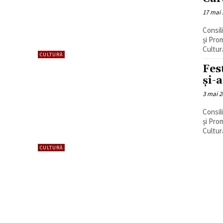
17 mai 
Consil
și Pro
Cultur
CULTURĂ
Fes
și-a
3 mai 2
Consil
și Pro
Cultur
CULTURĂ