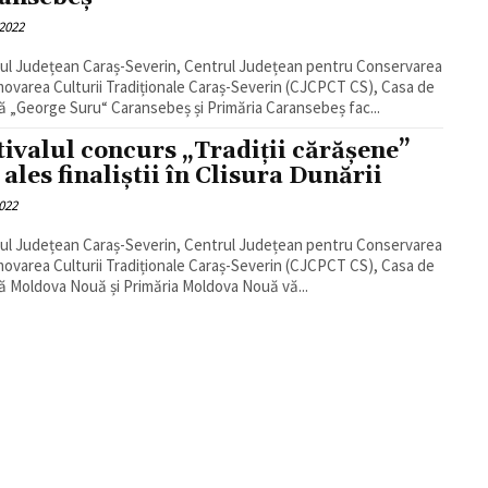
2022
iul Județean Caraș-Severin, Centrul Județean pentru Conservarea
movarea Culturii Tradiționale Caraș-Severin (CJCPCT CS), Casa de
ă „George Suru“ Caransebeș și Primăria Caransebeș fac...
tivalul concurs „Tradiții cărășene”
 ales finaliștii în Clisura Dunării
022
iul Județean Caraș-Severin, Centrul Județean pentru Conservarea
movarea Culturii Tradiționale Caraș-Severin (CJCPCT CS), Casa de
ă Moldova Nouă și Primăria Moldova Nouă vă...