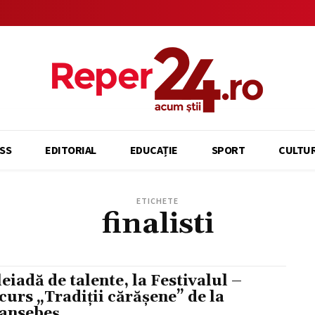
SS
EDITORIAL
EDUCAȚIE
SPORT
CULTU
ETICHETE
finalisti
leiadă de talente, la Festivalul –
curs „Tradiții cărășene” de la
ansebeș