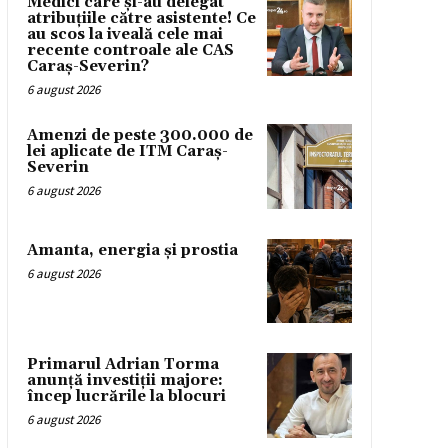
Medici care și-au delegat
atribuțiile către asistente! Ce
au scos la iveală cele mai
recente controale ale CAS
Caraș-Severin?
6 august 2026
Amenzi de peste 300.000 de
lei aplicate de ITM Caraș-
Severin
6 august 2026
Amanta, energia și prostia
6 august 2026
Primarul Adrian Torma
anunță investiții majore:
încep lucrările la blocuri
6 august 2026