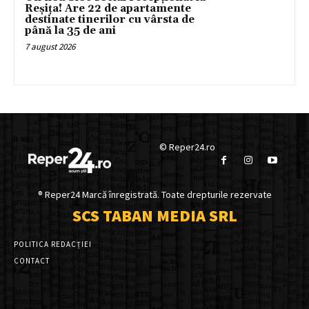
Reșița! Are 22 de apartamente
destinate tinerilor cu vârsta de
până la 35 de ani
7 august 2026
© Reper24.ro
® Reper24 Marcă înregistrată. Toate drepturile rezervate
SCS TABAN MEDIA SRL
POLITICA REDACȚIEI
CONTACT