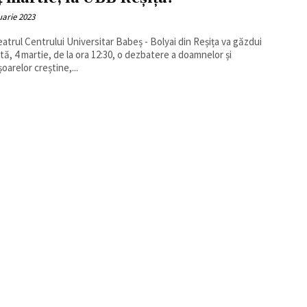
uarie 2023
atrul Centrului Universitar Babeș - Bolyai din Reșița va găzdui
ă, 4 martie, de la ora 12:30, o dezbatere a doamnelor și
oarelor creștine,...