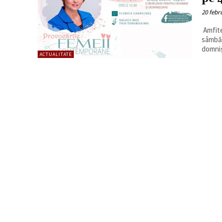
20 febr
Amfite
sâmbăt
domniș
ACTUALITATE