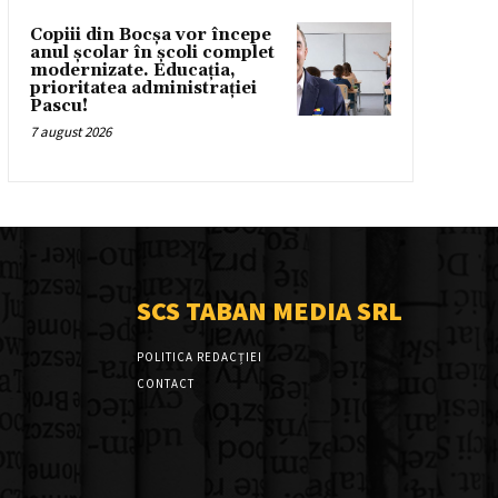
Copiii din Bocșa vor începe
anul școlar în școli complet
modernizate. Educația,
prioritatea administrației
Pascu!
7 august 2026
SCS TABAN MEDIA SRL
POLITICA REDACȚIEI
CONTACT