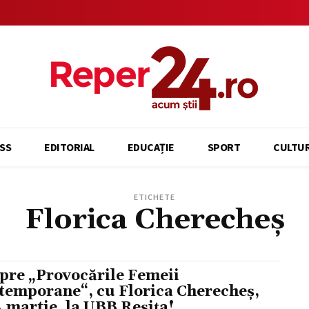
SS
EDITORIAL
EDUCAȚIE
SPORT
CULTU
ETICHETE
Florica Cherecheș
pre „Provocările Femeii
temporane“, cu Florica Cherecheș,
4 martie, la UBB Reșița!