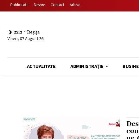
Publicitate
Despre
Contact
Arhiva
22.2
C
Reșița
Vineri, 07 August 26
ACTUALITATE
ADMINISTRAȚIE
BUSINE
Des
con
pe 