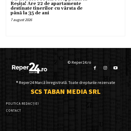
Reșița! Are 22 de apartamente
destinate tinerilor cu vârsta de
până la 35 de ani
7 august 2026
© Reper24.ro
® Reper24 Marcă înregistrată. Toate drepturile rezervate
SCS TABAN MEDIA SRL
POLITICA REDACȚIEI
CONTACT