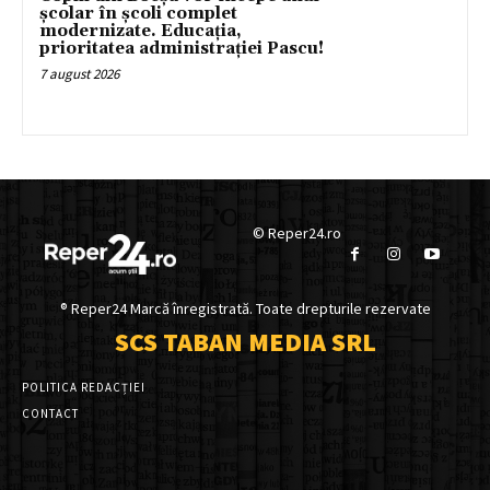
școlar în școli complet
modernizate. Educația,
prioritatea administrației Pascu!
7 august 2026
© Reper24.ro
® Reper24 Marcă înregistrată. Toate drepturile rezervate
SCS TABAN MEDIA SRL
POLITICA REDACȚIEI
CONTACT