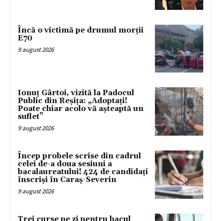
Încă o victimă pe drumul morții
E70
9 august 2026
Ionuț Gârtoi, vizită la Padocul
Public din Reșița: „Adoptați!
Poate chiar acolo vă așteaptă un
suflet”
9 august 2026
Încep probele scrise din cadrul
celei de-a doua sesiuni a
bacalaureatului! 424 de candidați
înscriși în Caraș-Severin
9 august 2026
Trei curse pe zi pentru bacul