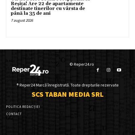
Reșița! Are 22 de apartamente
destinate tinerilor cu vârsta de
până la 35 de ani
7 august 2026
© Reper24.ro
® Reper24 Marcă înregistrată. Toate drepturile rezervate
SCS TABAN MEDIA SRL
POLITICA REDACȚIEI
CONTACT