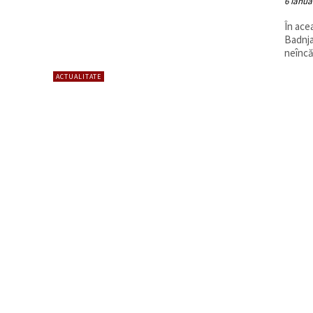
6 ianua
În ace
Badnja
neîncă
ACTUALITATE