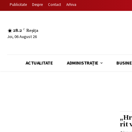
Publicitate
Despre
Contact
Arhiva
28.2
C
Reșița
Joi, 06 August 26
ACTUALITATE
ADMINISTRAȚIE
BUSINE
„Hr
rit 