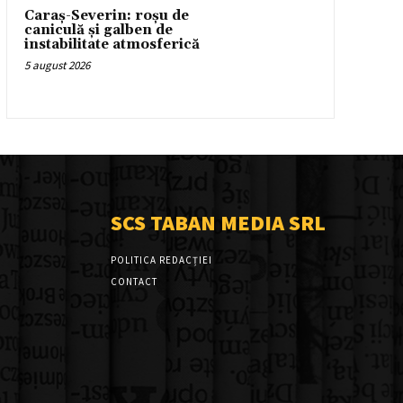
Caraș-Severin: roșu de
caniculă și galben de
instabilitate atmosferică
5 august 2026
SCS TABAN MEDIA SRL
POLITICA REDACȚIEI
CONTACT