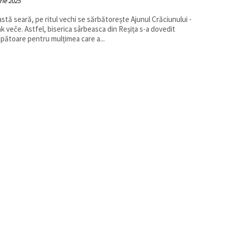
rie 2025
astă seară, pe ritul vechi se sărbătorește Ajunul Crăciunului -
k veče. Astfel, biserica sârbeasca din Reșița s-a dovedit
pătoare pentru mulțimea care a...