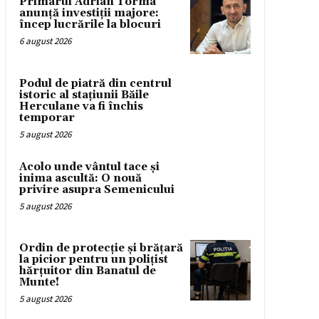
Primarul Adrian Torma
anunță investiții majore:
încep lucrările la blocuri
6 august 2026
Podul de piatră din centrul
istoric al stațiunii Băile
Herculane va fi închis
temporar
5 august 2026
Acolo unde vântul tace și
inima ascultă: O nouă
privire asupra Semenicului
5 august 2026
Ordin de protecție și brățară
la picior pentru un polițist
hărțuitor din Banatul de
Munte!
5 august 2026