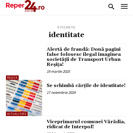
ETICHETE
identitate
Alertă de fraudă: Două pagini
false folosesc ilegal imaginea
societății de Transport Urban
Reșița!
19 martie 2025
REȘIȚA
Se schimbă cărțile de identitate!
17 noiembrie 2024
ACTUALITATE
Viceprimarul comunei Vărădia,
ridicat de Interpol!