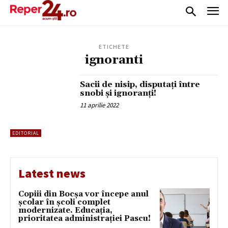
ETICHETE
ignoranti
Sacii de nisip, disputați între
snobi și ignoranți!
11 aprilie 2022
EDITORIAL
Latest news
Copiii din Bocșa vor începe anul
școlar în școli complet
modernizate. Educația,
prioritatea administrației Pascu!