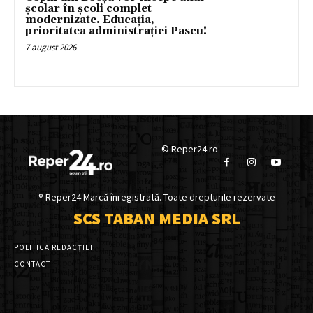
școlar în școli complet
modernizate. Educația,
prioritatea administrației Pascu!
7 august 2026
© Reper24.ro
® Reper24 Marcă înregistrată. Toate drepturile rezervate
SCS TABAN MEDIA SRL
POLITICA REDACȚIEI
CONTACT