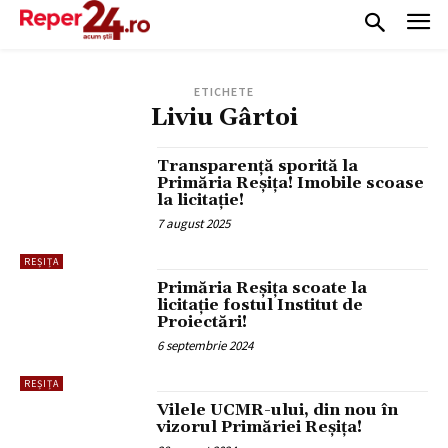
ETICHETE
Liviu Gârtoi
Transparență sporită la
Primăria Reșița! Imobile scoase
la licitație!
7 august 2025
REȘIȚA
Primăria Reșița scoate la
licitație fostul Institut de
Proiectări!
6 septembrie 2024
REȘIȚA
Vilele UCMR-ului, din nou în
vizorul Primăriei Reșița!