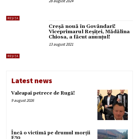
28 august 2024
REȘIȚA
Creșă nouă în Govândari!
Viceprimarul Reșiței, Mădălina
Chiosa, a făcut anunțul!
13 august 2021
REȘIȚA
Latest news
Valeapai petrece de Rugă!
9 august 2026
Încă o victimă pe drumul morții
E70