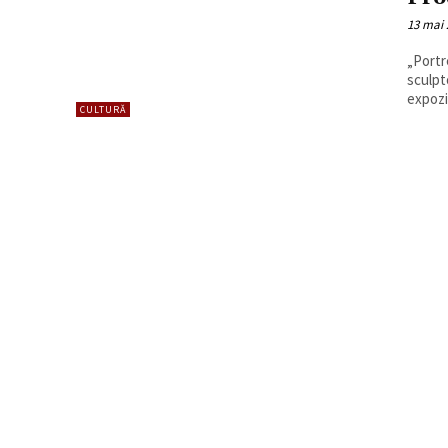
13 mai 
„Portr
sculpt
expoziț
CULTURĂ