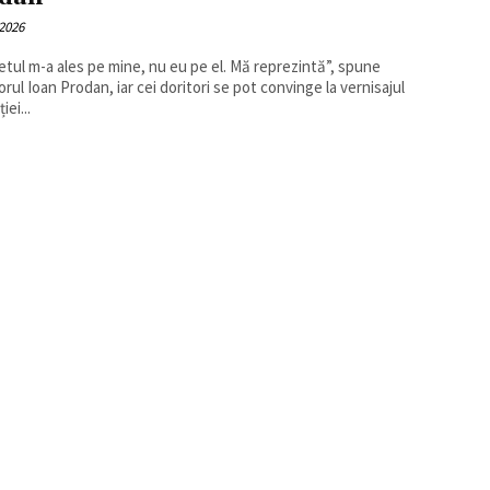
2026
etul m-a ales pe mine, nu eu pe el. Mă reprezintă”, spune
orul Ioan Prodan, iar cei doritori se pot convinge la vernisajul
iei...