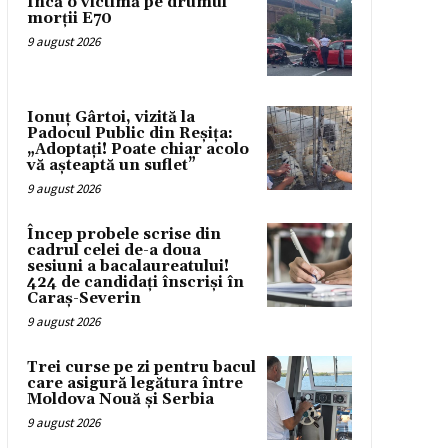
Încă o victimă pe drumul
morții E70
9 august 2026
Ionuț Gârtoi, vizită la
Padocul Public din Reșița:
„Adoptați! Poate chiar acolo
vă așteaptă un suflet”
9 august 2026
Încep probele scrise din
cadrul celei de-a doua
sesiuni a bacalaureatului!
424 de candidați înscriși în
Caraș-Severin
9 august 2026
Trei curse pe zi pentru bacul
care asigură legătura între
Moldova Nouă și Serbia
9 august 2026