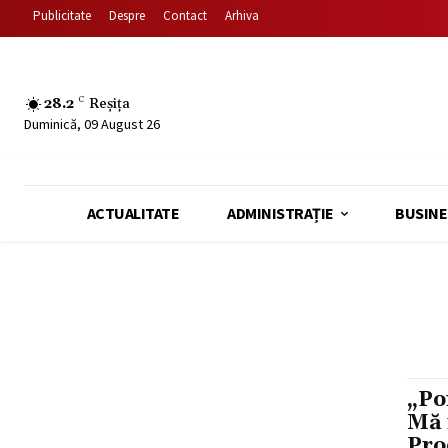
Publicitate
Despre
Contact
Arhiva
28.2
C
Reșița
Duminică, 09 August 26
ACTUALITATE
ADMINISTRAȚIE
BUSINE
„Po
Mă 
Pro