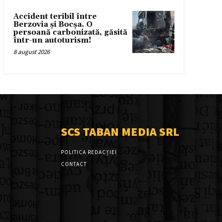
Accident teribil între
Berzovia și Bocșa. O
persoană carbonizată, găsită
într-un autoturism!
8 august 2026
SCS TABAN MEDIA SRL
POLITICA REDACȚIEI
CONTACT