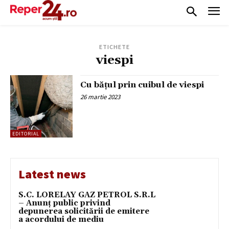
ETICHETE
viespi
Cu bățul prin cuibul de viespi
26 martie 2023
EDITORIAL
Latest news
S.C. LORELAY GAZ PETROL S.R.L
– Anunț public privind
depunerea solicitării de emitere
a acordului de mediu