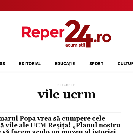
SS
EDITORIAL
EDUCAȚIE
SPORT
CULTU
ETICHETE
vile ucrm
marul Popa vrea să cumpere cele
ă vile ale UCM Reșița! „Planul nostru
e să facem acolo un muzeu al istoriei