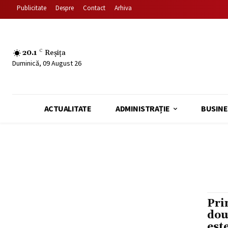
Publicitate
Despre
Contact
Arhiva
20.1
C
Reșița
Duminică, 09 August 26
ACTUALITATE
ADMINISTRAȚIE
BUSINE
Pri
dou
est