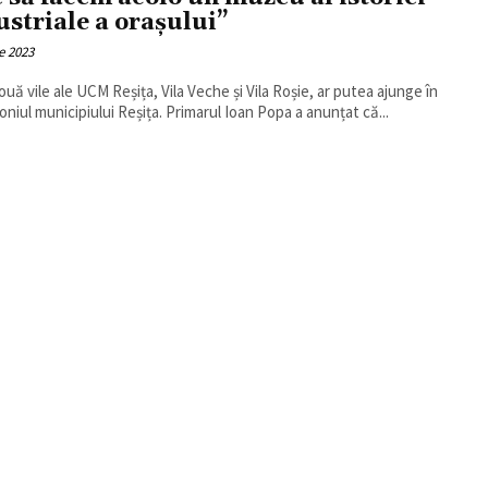
ustriale a orașului”
e 2023
ouă vile ale UCM Reșița, Vila Veche și Vila Roșie, ar putea ajunge în
oniul municipiului Reșița. Primarul Ioan Popa a anunțat că...