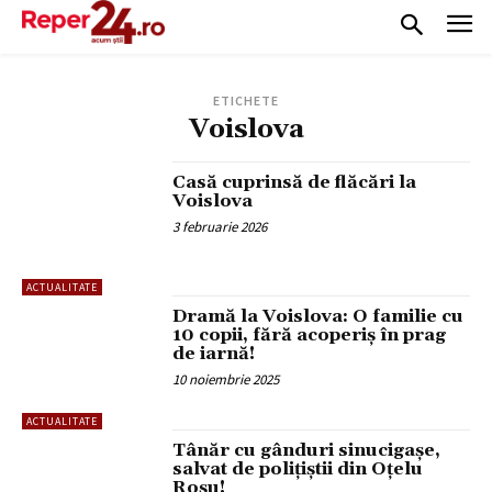
ETICHETE
Voislova
Casă cuprinsă de flăcări la
Voislova
3 februarie 2026
ACTUALITATE
Dramă la Voislova: O familie cu
10 copii, fără acoperiș în prag
de iarnă!
10 noiembrie 2025
ACTUALITATE
Tânăr cu gânduri sinucigașe,
salvat de polițiștii din Oțelu
Roșu!