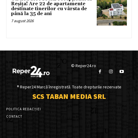
Reșița! Are 22 de apartamente
destinate tinerilor cu vârsta de
până la 35 de ani
7 august 2026
© Reper24.ro
® Reper24 Marcă înregistrată. Toate drepturile rezervate
SCS TABAN MEDIA SRL
POLITICA REDACȚIEI
CONTACT