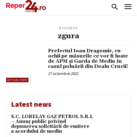
ETICHETE
zgura
Prefectul Ioan Dragomir, cu
ochii pe măsurile ce vor fi luate
de APM și Garda de Mediu în
cazul poluării din Dealu Crucii!
27 octombrie 2022
ACTUALITATE
Latest news
S.C. LORELAY GAZ PETROL S.R.L
– Anunț public privind
depunerea solicitării de emitere
a acordului de mediu