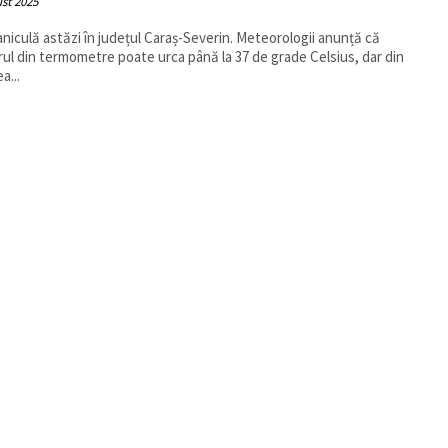
st 2025
caniculă astăzi în județul Caraș-Severin. Meteorologii anunță că
ul din termometre poate urca până la 37 de grade Celsius, dar din
a...