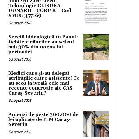
Modernizare Liceul
Tehnologic CLISURA
DUNĂRII –CORP B – Cod
SMIS: 357169
6 august 2026
Secetă hidrologică în Banat:
Debitele râurilor au scăzut
sub 30% din normalul
perioadei
6 august 2026
Medici care și-au delegat
atribuțiile către asistente! Ce
au scos la iveală cele mai
recente controale ale CAS
Caraș-Severin?
6 august 2026
Amenzi de peste 300.000 de
lei aplicate de ITM Caraș-
Severin
6 august 2026