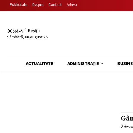
Publicitate
Despre
Contact
Arhiva
34.4
C
Reșița
Sâmbătă, 08 August 26
ACTUALITATE
ADMINISTRAȚIE
BUSINE
Gân
2 dece