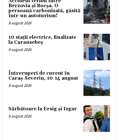
Accident teribil între
Berzovia și Bocșa. O
persoană carbonizată, găsită
într-un autoturism!
8 august 2026
10 stații electrice, finalizate
la Caransebeș
8 august 2026
Întreruperi de curent în
Caraș-Severin, 10-14 august
8 august 2026
Sărbătoare la Ersig și Izgar
8 august 2026