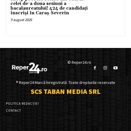
celei de-a doua sesiuni a
bacalaureatului! 424 de candidați
înscriși în Caraș-Severin
9 august 2026
© Reper24.ro
® Reper24 Marcă înregistrată. Toate drepturile rezervate
SCS TABAN MEDIA SRL
POLITICA REDACȚIEI
CONTACT