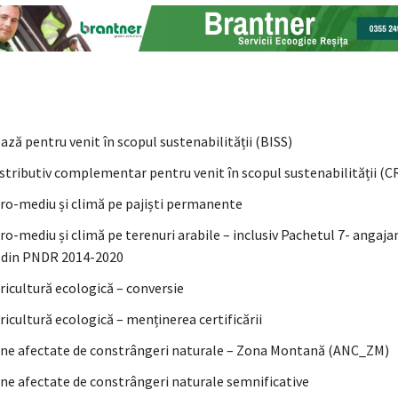
bază pentru venit în scopul sustenabilității (BISS)
istributiv complementar pentru venit în scopul sustenabilității (C
ro-mediu și climă pe pajiști permanente
ro-mediu și climă pe terenuri arabile – inclusiv Pachetul 7- angaj
 din PNDR 2014-2020
ricultură ecologică – conversie
icultură ecologică – menținerea certificării
ne afectate de constrângeri naturale – Zona Montană (ANC_ZM)
ne afectate de constrângeri naturale semnificative