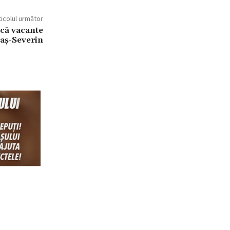
ticolul următor
că vacante
raș-Severin