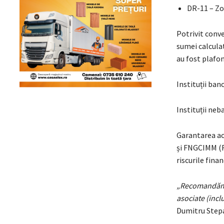
DR-11 – Zo
Potrivit conve
sumei calculat
au fost plafo
Instituții b
Instituții n
Garantarea ac
și FNGCIMM (F
riscurile finan
„Recomandăm fe
asociate (incl
Dumitru Stepa