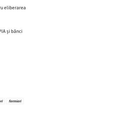
ru eliberarea
IA și bănci
ri
fermieri