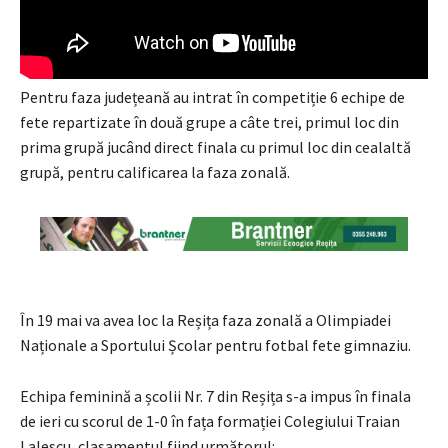
Pentru faza județeană au intrat în competiție 6 echipe de
fete repartizate în două grupe a câte trei, primul loc din
prima grupă jucând direct finala cu primul loc din cealaltă
grupă, pentru calificarea la faza zonală.
În 19 mai va avea loc la Reșița faza zonală a Olimpiadei
Naționale a Sportului Școlar pentru fotbal fete gimnaziu.
Echipa feminină a școlii Nr. 7 din Reșița s-a impus în finala
de ieri cu scorul de 1-0 în fața formației Colegiului Traian
Lalescu, clasamentul fiind următorul: