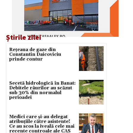
Știrile zilei
Rețeaua de gaze din
Constantin Daicoviciu
prinde contur
Secetă hidrologică în Banat:
Debitele râurilor au scăzut
sub 30% din normalul
perioadei
Medici care și-au delegat
atribuțiile către asistente!
Ce au scos la iveală cele mai
recente controale ale CAS