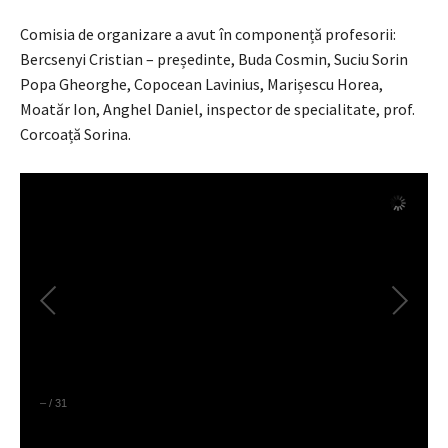
Comisia de organizare a avut în componență profesorii:
Bercsenyi Cristian – președinte, Buda Cosmin, Suciu Sorin
Popa Gheorghe, Copocean Lavinius, Marișescu Horea,
Moatăr Ion, Anghel Daniel, inspector de specialitate, prof.
Corcoață Sorina.
–
/
31