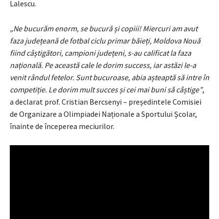
Lalescu.
„Ne bucurăm enorm, se bucură și copiii! Miercuri am avut
faza județeană de fotbal ciclu primar băieți, Moldova Nouă
fiind câștigători, campioni județeni, s-au calificat la faza
națională. Pe această cale le dorim success, iar astăzi le-a
venit rândul fetelor. Sunt bucuroase, abia așteaptă să intre în
competiție. Le dorim mult succes și cei mai buni să câștige”
,
a declarat prof. Cristian Bercsenyi – președintele Comisiei
de Organizare a Olimpiadei Naționale a Sportului Școlar,
înainte de începerea meciurilor.