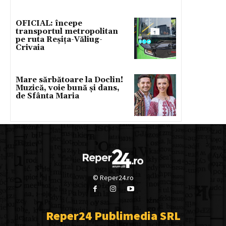
OFICIAL: începe
transportul metropolitan
pe ruta Reșița-Văliug-
Crivaia
Mare sărbătoare la Doclin!
Muzică, voie bună și dans,
de Sfânta Maria
© Reper24.ro
Reper24 Publimedia SRL