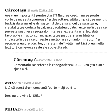
Cârcotașu'
24 martie 2023 La 12:52
Are vreo importanță pentru „țară”? Nu prea cred… nu se poate
vorbi de investiții „serioase” și dezvoltare, atâta timp cât se mențin:
bulibășala și aiurelile din sistemul de pensii și cel de salarizare,
instabilitatea codului fiscal, incapacitatea politicii externe în ceea ce
privește susținerea propriilor interese, existența unei legislații
favorabile infractorilor, incapacitatea justiției și a instituțiilor
implicate în ceea ce privește sancționarea „marilor infractori” și
recuperarea prejudiciilor, un sistem de învățământ fără prea multă
legătură cu nevoile reale ale societății etc.
Cârcotașu'
24 martie 2023 La 16:52
Comentariul se referea la renegocierea PNRR… nu știu cum a
ajuns aici.
zero
24 martie 2023 La 16:09
Iată că acest drum consumă foarte mulți bani …
–
Deci nu era vina lui Stika?
MIHAI
26 martie 2023 La 6:41