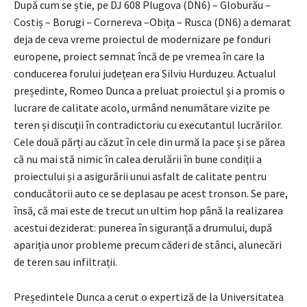
După cum se știe, pe DJ 608 Plugova (DN6) – Globurău –
Costiș – Borugi – Cornereva –Obița – Rusca (DN6) a demarat
deja de ceva vreme proiectul de modernizare pe fonduri
europene, proiect semnat încă de pe vremea în care la
conducerea forului județean era Silviu Hurduzeu. Actualul
președinte, Romeo Dunca a preluat proiectul și a promis o
lucrare de calitate acolo, urmând nenumătare vizite pe
teren și discuții în contradictoriu cu executantul lucrărilor.
Cele două părți au căzut în cele din urmă la pace și se părea
că nu mai stă nimic în calea derulării în bune condiții a
proiectului și a asigurării unui asfalt de calitate pentru
conducătorii auto ce se deplasau pe acest tronson. Se pare,
însă, că mai este de trecut un ultim hop până la realizarea
acestui deziderat: punerea în siguranță a drumului, după
apariția unor probleme precum căderi de stânci, alunecări
de teren sau infiltrații.
Președintele Dunca a cerut o expertiză de la Universitatea