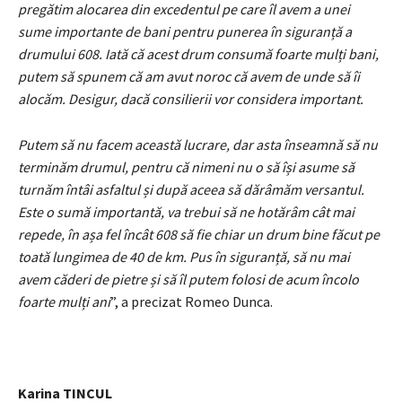
pregătim alocarea din excedentul pe care îl avem a unei
sume importante de bani pentru punerea în siguranță a
drumului 608. Iată că acest drum consumă foarte mulți bani,
putem să spunem că am avut noroc că avem de unde să îi
alocăm. Desigur, dacă consilierii vor considera important.
Putem să nu facem această lucrare, dar asta înseamnă să nu
terminăm drumul, pentru că nimeni nu o să își asume să
turnăm întâi asfaltul și după aceea să dărâmăm versantul.
Este o sumă importantă, va trebui să ne hotărâm cât mai
repede, în așa fel încât 608 să fie chiar un drum bine făcut pe
toată lungimea de 40 de km. Pus în siguranță, să nu mai
avem căderi de pietre și să îl putem folosi de acum încolo
foarte mulți ani
”, a precizat Romeo Dunca.
Karina TINCUL