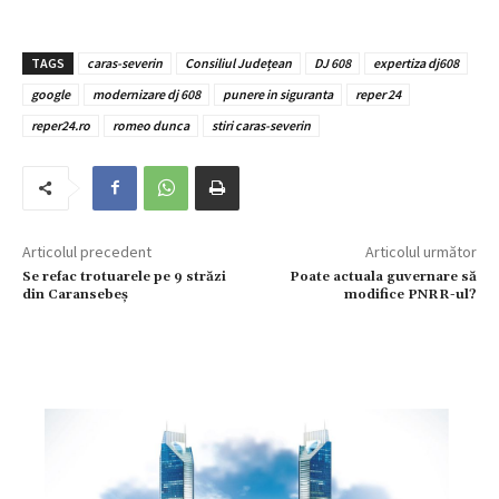
TAGS
caras-severin
Consiliul Județean
DJ 608
expertiza dj608
google
modernizare dj 608
punere in siguranta
reper 24
reper24.ro
romeo dunca
stiri caras-severin
Articolul precedent
Articolul următor
Se refac trotuarele pe 9 străzi
Poate actuala guvernare să
din Caransebeș
modifice PNRR-ul?