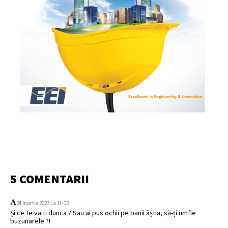
5 COMENTARII
A
24 martie 2023 La 11:02
Și ce te vaiti dunca ? Sau ai pus ochii pe banii ăștia, să-ți umfle
buzunarele ?!