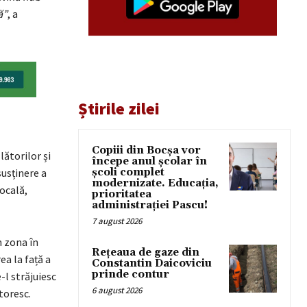
ă”
, a
Știrile zilei
Copiii din Bocșa vor
lătorilor și
începe anul școlar în
susținere a
școli complet
modernizate. Educația,
locală,
prioritatea
administrației Pascu!
7 august 2026
n zona în
Rețeaua de gaze din
ea la față a
Constantin Daicoviciu
prinde contur
-l străjuiesc
6 august 2026
toresc.