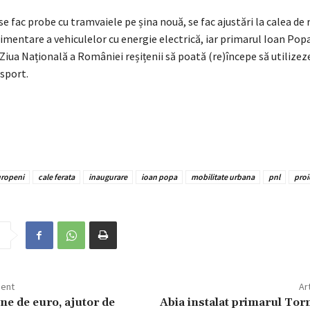
se fac probe cu tramvaiele pe șina nouă, se fac ajustări la calea de r
imentare a vehiculelor cu energie electrică, iar primarul Ioan Pop
Ziua Națională a României reșițenii să poată (re)începe să utilizez
sport.
uropeni
cale ferata
inaugurare
ioan popa
mobilitate urbana
pnl
proi
dent
Ar
ne de euro, ajutor de
Abia instalat primarul To