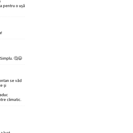
ă
a pentru o ușă
a!
 Simplu. 🤔😉
Montan se văd
e și
 aduc
tre climatic.
a luat