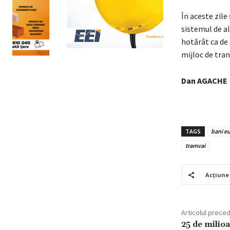
În aceste zile 
sistemul de al
hotărât ca de 
mijloc de tran
Dan AGACHE
TAGS
bani e
tramvai
Acțiune
Articolul prece
25 de milioa