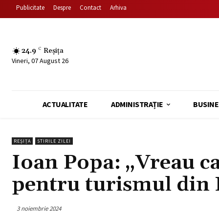
Publicitate
Despre
Contact
Arhiva
24.9
C
Reșița
Vineri, 07 August 26
ACTUALITATE
ADMINISTRAȚIE
BUSINE
REȘIȚA
STIRILE ZILEI
Ioan Popa: „Vreau ca
pentru turismul din
3 noiembrie 2024