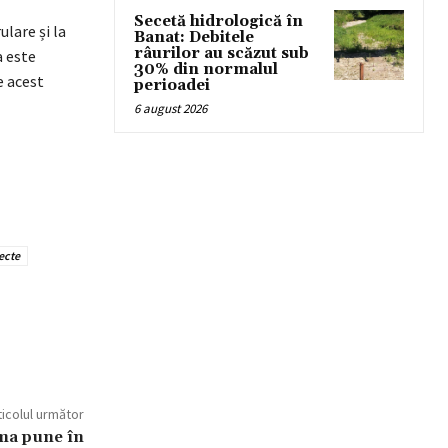
Secetă hidrologică în
ulare și la
Banat: Debitele
râurilor au scăzut sub
a este
30% din normalul
e acest
perioadei
6 august 2026
ecte
ticolul următor
rma pune în