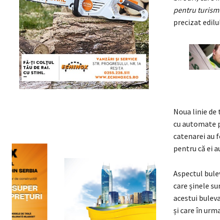
pentru turismu
precizat edilul
Noua linie de 
cu automate pe
catenarei au f
pentru că ei a
Aspectul bulev
care șinele su
acestui buleva
și care în urm