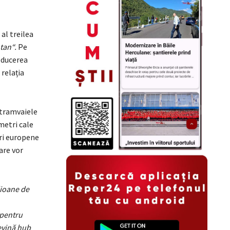
al treilea
tan“.
Pe
oducerea
 relația
ă tramvaiele
 metri cale
uri europene
are vor
lioane de
 pentru
devină hub