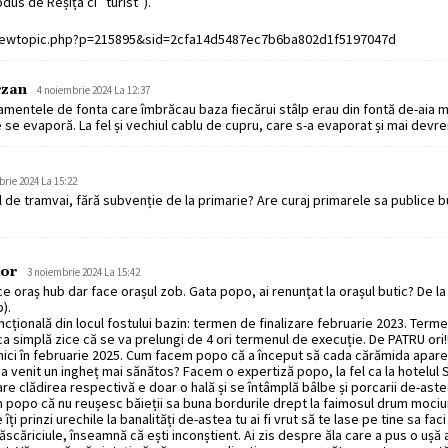
odus de Reșița ci ”turist”).
viewtopic.php?p=215895&sid=2cfa14d5487ec7b6ba802d1f5197047d
rzan
4 noiembrie 2024 La 12:37
mentele de fonta care îmbrăcau baza fiecărui stâlp erau din fontă de-aia m
 se evaporă. La fel și vechiul cablu de cupru, care s-a evaporat și mai devr
rie 2024 La 15:22
l de tramvai, fără subvenție de la primarie? Are curaj primarele sa publice b
hor
3 noiembrie 2024 La 15:42
e oraș hub dar face orașul zob. Gata popo, ai renunțat la orașul butic? De la 
).
ncțională din locul fostului bazin: termen de finalizare februarie 2023. Term
ica simplă zice că se va prelungi de 4 ori termenul de execuție. De PATRU ori!!
a nici în februarie 2025. Cum facem popo că a început să cada cărămida apar
u a venit un ingheț mai sănătos? Facem o expertiză popo, la fel ca la hotelul
 care clădirea respectivă e doar o hală și se întâmplă bâlbe și porcarii de-as
popo că nu reușesc băieții sa buna bordurile drept la faimosul drum mociu
 îți prinzi urechile la banalități de-astea tu ai fi vrut să te lase pe tine sa faci
scăriciule, înseamnă că ești inconștient. Ai zis despre ăla care a pus o ușă 