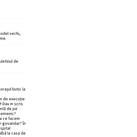
odel vechi,
eme.
uletinul de
orașul butic la
en de execuție
! Dau in scris
entă de pe
 Semenic?
tea ce facem
r-govandar? În
 spital
albă la casa de