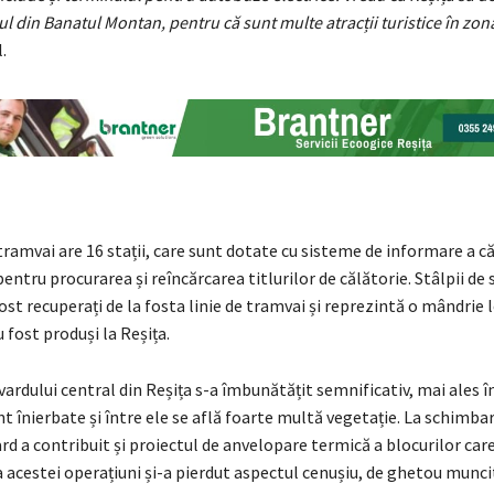
l din Banatul Montan, pentru că sunt multe atracții turistice în zon
.
tramvai are 16 stații, care sunt dotate cu sisteme de informare a că
ntru procurarea și reîncărcarea titlurilor de călătorie. Stâlpii de 
ost recuperați de la fosta linie de tramvai și reprezintă o mândrie 
u fost produși la Reșița.
ardului central din Reșița s-a îmbunătățit semnificativ, mai ales î
nt înierbate și între ele se află foarte multă vegetație. La schimbar
rd a contribuit și proiectul de anvelopare termică a blocurilor care
a acestei operațiuni și-a pierdut aspectul cenușiu, de ghetou munci