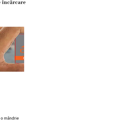
e încărcare
ă o mândrie