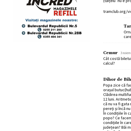
(tăițelu’ nu e pr
tramclub.org/
Ta
Orna
care
Cemur
3 noiemb
Cât costă biletu
calcul?
Dihor de Bi
Popa zice că fac
orașul butuc(hub
Clădirea multifu
12 luni. Aritmet
că nu va fi gat
pereți și încă n
În condițiile în
popo? Ce facem 
condițiile în care
județean? Băi mă