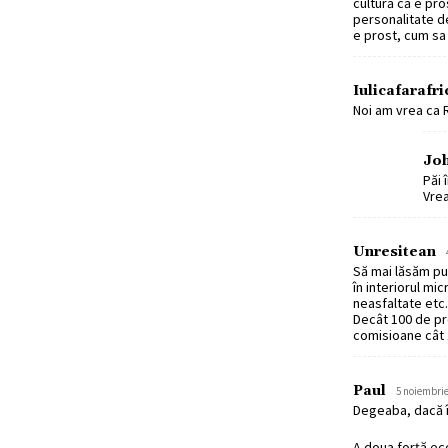
cultură că e pr
personalitate d
e prost, cum sa 
Iulicafarafri
Noi am vrea ca R
Jo
Păi 
Vrea
Unresitean
Să mai lăsăm pu
în interiorul mi
neasfaltate etc.
Decât 100 de pro
comisioane cât 1
Paul
5 noiembrie
Degeaba, dacă în
A doua forță eco