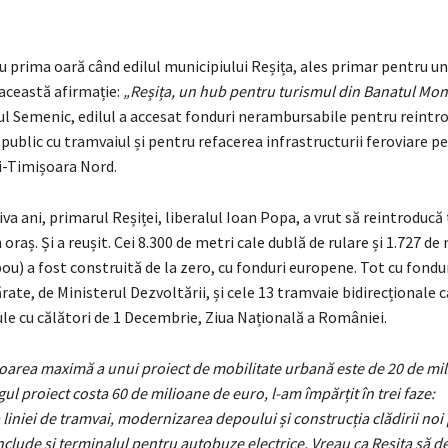
 prima oară când edilul municipiului Reșița, ales primar pentru un 
această afirmație:
„Reșița, un hub pentru turismul din Banatul Mon
ul Semenic, edilul a accesat fonduri nerambursabile pentru reintr
public cu tramvaiul și pentru refacerea infrastructurii feroviare pe
i-Timișoara Nord.
iva ani, primarul Reșiței, liberalul Ioan Popa, a vrut să reintroduc
 oraș. Și a reușit. Cei 8.300 de metri cale dublă de rulare și 1.727 de
ou) a fost construită de la zero, cu fonduri europene. Tot cu fond
ate, de Ministerul Dezvoltării, și cele 13 tramvaie bidirecționale c
ule cu călători de 1 Decembrie, Ziua Națională a României.
loarea maximă a unui proiect de mobilitate urbană este de 20 de mi
gul proiect costa 60 de milioane de euro, l-am împărțit în trei faze:
iniei de tramvai, modernizarea depoului și construcția clădirii noi
include și terminalul pentru autobuze electrice. Vreau ca Reșița să 