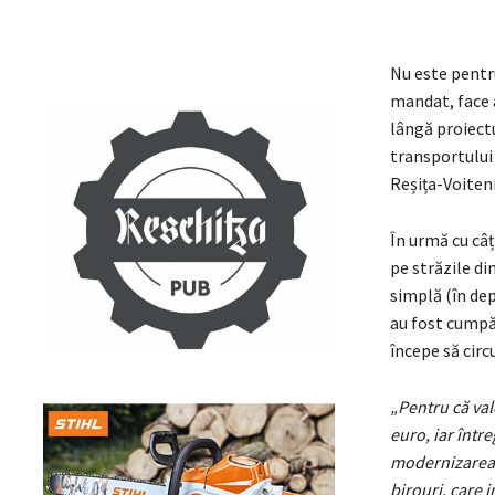
Nu este pentru
mandat, face 
lângă proiect
transportului 
Reșița-Voiten
În urmă cu câț
pe străzile din
simplă (în dep
au fost cumpăr
începe să circ
„Pentru că va
euro, iar între
modernizarea l
birouri, care 