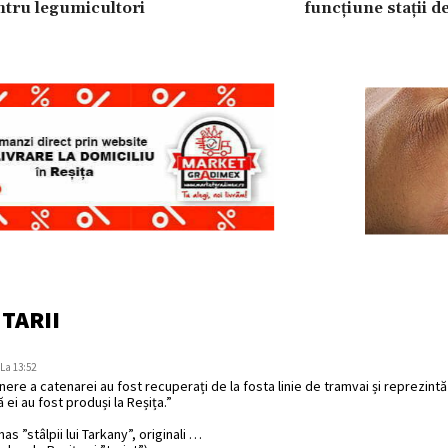
tru legumicultori
funcțiune stații d
TARII
La 13:52
inere a catenarei au fost recuperați de la fosta linie de tramvai și reprezint
 ei au fost produși la Reșița.”
s ”stâlpii lui Tarkany”, originali …