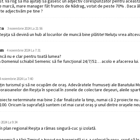
ost. Vă rog să mă ajutați să găsesc un adjectiv corespunzător pentru aceast
e marcă, mare manager făt frumos de Nădrag, votat de peste 70% . Daca ăl
te adjectivăm pe tine ?
ca
3 noiembrie 2024 La 21:56
eșița să devină un hub al locurilor de muncă bine plătite! Neluțu vrea altcev
hn
4 noiembrie 2024 La 7:31
încă nu e clar pentru toată lumea?
 Domeniul schiabil Semenic să fie funcțional 24/7/52… acolo e afacerea lui.
4 noiembrie 2024 La 7:40
țin turismul și să ne ocupăm de oraș. Adevăratele frumuseți ale Banatului 
croraioanelor din Reșița în special în zonele de colectare deșeuri, aleile spart
iecte neterminate mai bine 2 dar finalizate la timp, numai că 2 proiecte nu
00. Oricum la suprafață suntem cel mai curat oraș și unul dintre orașele neu
 2024 La 9:34
 plan regional Reșița a rămas singură-cuc și izolată.
nomică a țării Timișul a trecut pe baroniadă și s-a colorat în roșu, cred că le-