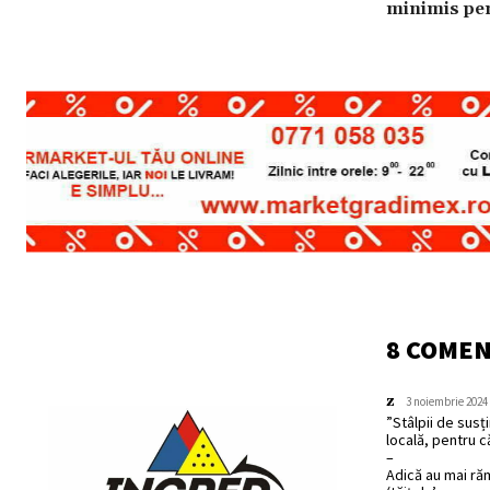
minimis pen
8 COMEN
z
3 noiembrie 2024 
”Stâlpii de susț
locală, pentru că
–
Adică au mai răma