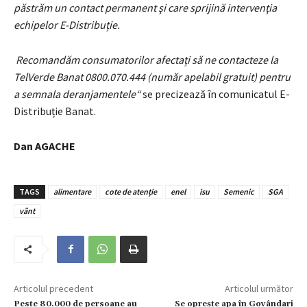
păstrăm un contact permanent şi care sprijină intervenţia
echipelor E-Distribuție.
Recomandăm consumatorilor afectați să ne contacteze la
TelVerde Banat 0800.070.444 (număr apelabil gratuit) pentru
a semnala deranjamentele“
se precizează în comunicatul E-
Distribuție Banat.
Dan AGACHE
TAGS
alimentare
cote de atenție
enel
isu
Semenic
SGA
vânt
Articolul precedent
Articolul următor
Peste 80.000 de persoane au
Se oprește apa în Govândari