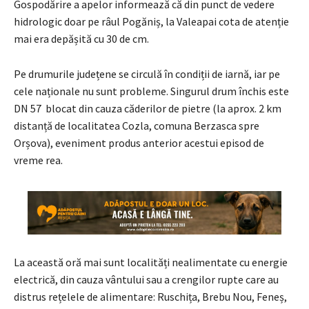
Gospodărire a apelor informează că din punct de vedere
hidrologic doar pe râul Pogăniș, la Valeapai cota de atenție
mai era depășită cu 30 de cm.
Pe drumurile județene se circulă în condiții de iarnă, iar pe
cele naționale nu sunt probleme. Singurul drum închis este
DN 57 blocat din cauza căderilor de pietre (la aprox. 2 km
distanță de localitatea Cozla, comuna Berzasca spre
Orșova), eveniment produs anterior acestui episod de
vreme rea.
La această oră mai sunt localități nealimentate cu energie
electrică, din cauza vântului sau a crengilor rupte care au
distrus rețelele de alimentare: Ruschița, Brebu Nou, Feneș,