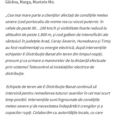
Gărâna, Marga, Muntele Mic.
„Cea mai mare parte a clienților afectați de condițiile meteo
severe (cod portocaliu de vreme rea cu viscol puternic în
rafale de peste 90…100 km/h și vizibilitate foarte redusă la
altitudini de peste 1.800 m, și cod galben de intensificări ale
vântului) în județele Arad, Caraș-Severin, Hunedoara și Timiș
au fost realimentați cu energie electrică, după intervențiile
echipelor E-Distribuție Banat din teren din timpul nopții,
precum și ca urmare a manevrelor de la distanță efectuate
prin sistemul Telecontrol al instalațiilor electrice de
distribuție.
Echipele de teren ale E-Distribuție Banat continuă să
intervină pentru remedierea tuturor avariilor în cel mai scurt
timp posibil.
Intervențiile sunt îngreunate de condiţiile
meteo severe și de necesitatea îndepărtării crengilor și a
copacilor rupți. Colaborăm cu autorităţile locale, cu care