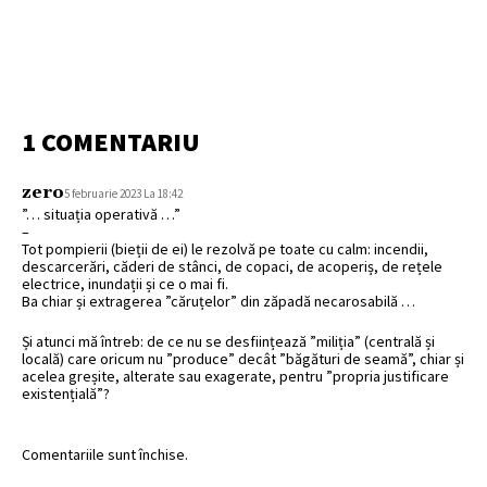
1 COMENTARIU
zero
5 februarie 2023 La 18:42
”… situația operativă …”
–
Tot pompierii (bieții de ei) le rezolvă pe toate cu calm: incendii,
descarcerări, căderi de stânci, de copaci, de acoperiș, de rețele
electrice, inundații și ce o mai fi.
Ba chiar și extragerea ”căruțelor” din zăpadă necarosabilă …
Și atunci mă întreb: de ce nu se desființează ”miliția” (centrală și
locală) care oricum nu ”produce” decât ”băgături de seamă”, chiar și
acelea greșite, alterate sau exagerate, pentru ”propria justificare
existențială”?
Comentariile sunt închise.