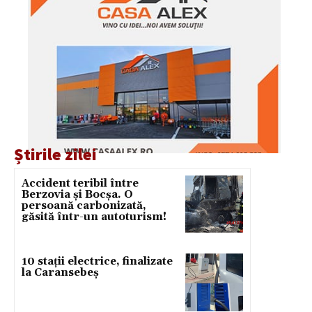
Știrile zilei
Accident teribil între
Berzovia și Bocșa. O
persoană carbonizată,
găsită într-un autoturism!
10 stații electrice, finalizate
la Caransebeș