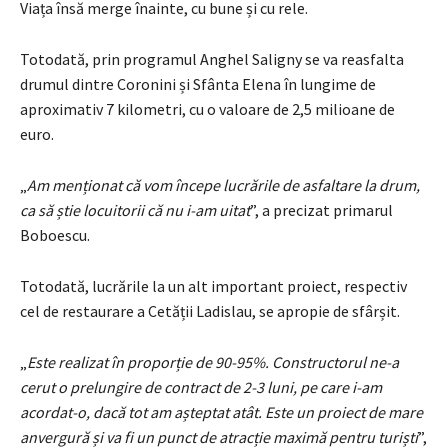
Viața însă merge înainte, cu bune și cu rele.
Totodată, prin programul Anghel Saligny se va reasfalta
drumul dintre Coronini și Sfânta Elena în lungime de
aproximativ 7 kilometri, cu o valoare de 2,5 milioane de
euro.
„
Am menționat că vom începe lucrările de asfaltare la drum,
ca să știe locuitorii că nu i-am uitat
”, a precizat primarul
Boboescu.
Totodată, lucrările la un alt important proiect, respectiv
cel de restaurare a Cetății Ladislau, se apropie de sfârșit.
„
Este realizat în proporție de 90-95%. Constructorul ne-a
cerut o prelungire de contract de 2-3 luni, pe care i-am
acordat-o, dacă tot am așteptat atât. Este un proiect de mare
anvergură și va fi un punct de atracție maximă pentru turiști
”,