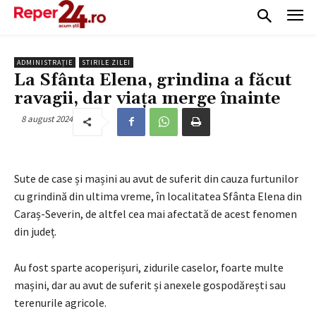
ADMINISTRAȚIE
STIRILE ZILEI
La Sfânta Elena, grindina a făcut
ravagii, dar viața merge înainte
8 august 2024
Sute de case și mașini au avut de suferit din cauza furtunilor
cu grindină din ultima vreme, în localitatea Sfânta Elena din
Caraș-Severin, de altfel cea mai afectată de acest fenomen
din județ.
Au fost sparte acoperișuri, zidurile caselor, foarte multe
mașini, dar au avut de suferit și anexele gospodărești sau
terenurile agricole.