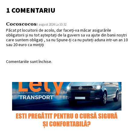
1 COMENTARIU
Cocoscocos
8 august 2024 La 10:32
Păcat pt locuitorii de acolo, dar faceți-va măcar asigurările
obligatorii și nu tot așteptați de la guvern sa va ajute din banii noștri
care suntem obligați , sa nu Spune-ți ca nu puteți aduna intr-un an 10
sau 20 euro ca mințiți
Comentariile sunt închise.