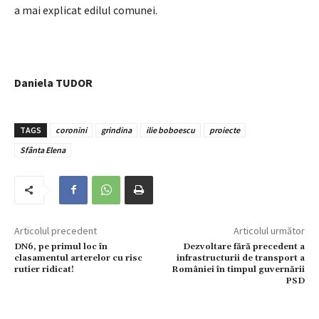
a mai explicat edilul comunei.
Daniela TUDOR
TAGS
coronini
grindina
ilie boboescu
proiecte
Sfânta Elena
Articolul precedent
Articolul următor
DN6, pe primul loc în
Dezvoltare fără precedent a
clasamentul arterelor cu risc
infrastructurii de transport a
rutier ridicat!
României în timpul guvernării
PSD