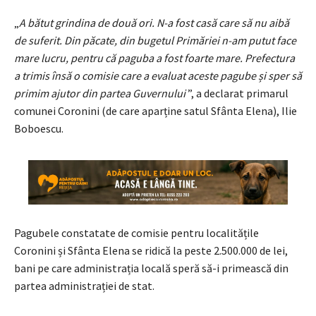
„
A bătut grindina de două ori. N-a fost casă care să nu aibă
de suferit. Din păcate, din bugetul Primăriei n-am putut face
mare lucru, pentru că paguba a fost foarte mare. Prefectura
a trimis însă o comisie care a evaluat aceste pagube și sper să
primim ajutor din partea Guvernului
”, a declarat primarul
comunei Coronini (de care aparține satul Sfânta Elena), Ilie
Boboescu.
Pagubele constatate de comisie pentru localitățile
Coronini și Sfânta Elena se ridică la peste 2.500.000 de lei,
bani pe care administrația locală speră să-i primească din
partea administrației de stat.